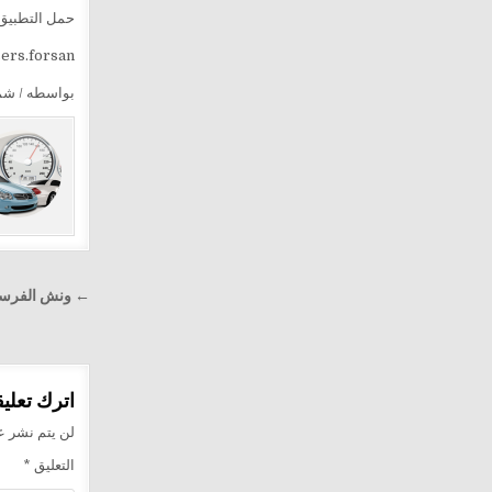
حمل التطبيق 
sers.forsan
بواسطه / ش
تصفّح
← ونش الفرسان لإنقاذ
المقالا
اترك تعليقا
لن يتم نشر عن
التعليق
*