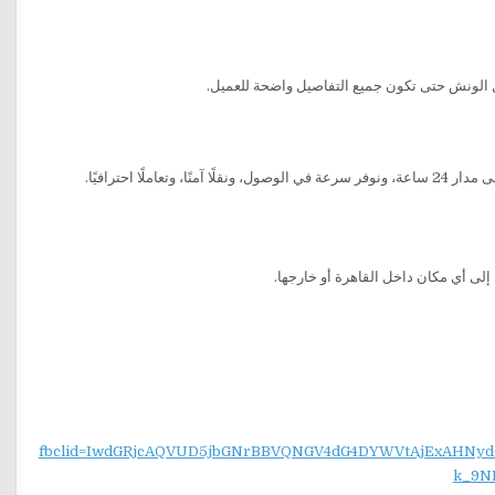
 الونش حتى تكون جميع التفاصيل واضحة للعميل.
املًا احترافيًا.
لى أي مكان داخل القاهرة أو خارجها.
fbclid=IwdGRjcAQVUD5jbGNrBBVQNGV4dG4DYWVtAjExAH
k_9N