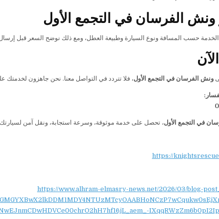
ونش الفرسان في التجمع الأول
الخدمة حسب المسافة ونوع السيارة وطبيعة العطل، ومع ذلك نوضح السعر قبل إرسال
لآن
ى
ونش الفرسان في التجمع الأول
، فلا تتردد في التواصل معنا. نحن جاهزون لخدمتك على مدار 24 ساعة، ونوفر سرعة في الوصول، ونقلًا آمنًا، وتع
فسار:
0
ان في التجمع الأول
، تحصل على خدمة موثوقة، وسرعة استجابة، ونقل آمن لسيارتك إ
https://knightsrescu
https://www.alhram-elmasry-news.net/2026/03/blog-post
NydGMGYXBwX2lkDDM1MDY4NTUzMTcyOAABHoNCzP7wCqukw0sEjX
NwEJnmCDwHDVCe00chrO2hH7hf16jL_aem_-IXqqRWzZm6b0pI2Ip