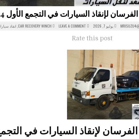
سان لإنقاذ السيارات في التجمع الأول 24 ساعة | أسرع استجابة
POSTED
ON
MRISUZU4@
يوليو 7, 2026
LEAVE A COMMENT
CAR RECOVERY WINCH
,
انقاذ سيارا
IN
:
ونش
الفرسان
Rate this post
لإنقاذ
السيارات
في
التجمع
الأول
24
ساعة
|
أسرع
استجابة
فرسان لإنقاذ السيارات في التجمع الأول 