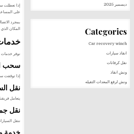
ديسمبر 2025
إذا تعطلت س
على المساعدة
بمجرد الاتصا
Categories
المكان الذي ت
خدمات 
Car recovery winch
انقاذ سيارات
نوفر خدمات مت
سحب ال
نقل كرفانات
ونش انقاذ
إذا توقفت سي
ونش لرفع المعدات الثقيله
نقل الس
يتعامل فريقن
نقل جمي
ننقل السيارا
خدمة متاحة 