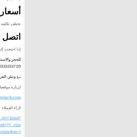
أسعار 
تختلف تكلفة 
اتصل ا
إذا احتجت إل
للحجز والاست
1121212729
مع
ونش الفرس
لزيارة موقعنا
ewinch.com
لاراء العملاء
_307.html?
mD7V_52z
iAnw&m=1