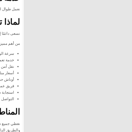
نعمل طوال ال
لماذا 
نسعى دائمًا إ
من أهم مميزات
سرعة الو
خدمة تعمل 24 ساعة طوال ا
نقل آمن ل
أسعار منا
أوناش حد
فريق عمل 
استجابة س
التواصل 
المناط
نغطي جميع شو
والطريق الدا