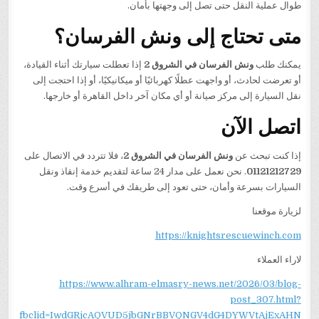
طوال عملية النقل حتى تصل إلى وجهتها بأمان.
متى تحتاج إلى ونش الفرسان؟
يمكنك طلب
ونش الفرسان في الشروق 2
إذا تعطلت سيارتك أثناء القيادة،
أو تعرضت لحادث، أو واجهت عطلًا كهربائيًا أو ميكانيكيًا، أو إذا احتجت إلى
نقل السيارة إلى مركز صيانة أو أي مكان آخر داخل القاهرة أو خارجها.
اتصل الآن
إذا كنت تبحث عن
ونش الفرسان في الشروق 2
، فلا تتردد في الاتصال على
01121212729
. نحن نعمل على مدار 24 ساعة لتقديم خدمة إنقاذ ونقل
السيارات بسرعة وأمان، حتى تعود إلى طريقك في أسرع وقت.
لزيارة موقعنا
https://knightsrescuewinch.com
لاراء العملاء
https://www.alhram-elmasry-news.net/2026/03/blog-
post_307.html?
fbclid=IwdGRjcAQVUD5jbGNrBBVQNGV4dG4DYWVtAjExAHN