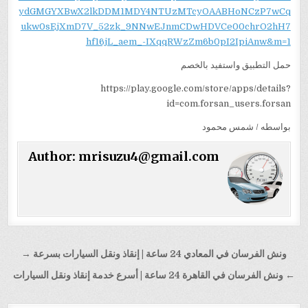
ydGMGYXBwX2lkDDM1MDY4NTUzMTcyOAABHoNCzP7wCq
ukw0sEjXmD7V_52zk_9NNwEJnmCDwHDVCe00chrO2hH7
hf16jL_aem_-IXqqRWzZm6b0pI2IpiAnw&m=1
حمل التطبيق واستفيد بالخصم
https://play.google.com/store/apps/details?
id=com.forsan_users.forsan
بواسطه / شمس محمود
Author:
mrisuzu4@gmail.com
تصفّح
ونش الفرسان في المعادي 24 ساعة | إنقاذ ونقل السيارات بسرعة →
المقالات
← ونش الفرسان في القاهرة 24 ساعة | أسرع خدمة إنقاذ ونقل السيارات