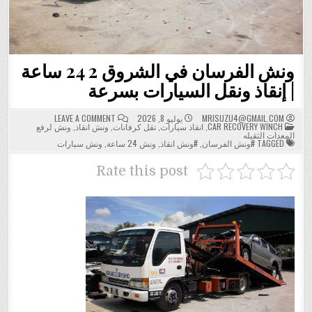
ونش الفرسان في الشروق 2 24 ساعة
| إنقاذ ونقل السيارات بسرعة
ON
MRISUZU4@GMAIL.COM
يوليو 8, 2026
LEAVE A COMMENT
POSTED
ونش
CAR RECOVERY WINCH
,
انقاذ سيارات
,
نقل كرفانات
,
ونش انقاذ
,
ونش لرفع
IN
الفرسان
المعدات الثقيله
في
TAGGED
#ونش الفرسان
,
#ونش انقاذ
,
ونش 24 ساعة
,
ونش سيارات
الشروق
2
24
Rate this post
ساعة
|
إنقاذ
ونقل
السيارات
بسرعة