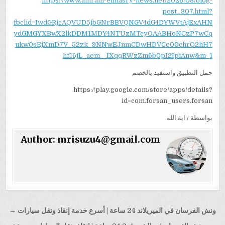
https://www.alhram-elmasry-news.net/2026/03/blog-
post_307.html?
fbclid=IwdGRjcAQVUD5jbGNrBBVQNGV4dG4DYWVtAjExAHN
ydGMGYXBwX2lkDDM1MDY4NTUzMTcyOAABHoNCzP7wCq
ukw0sEjXmD7V_52zk_9NNwEJnmCDwHDVCe00chrO2hH7
hf16jL_aem_-IXqqRWzZm6b0pI2IpiAnw&m=1
حمل التطبيق واستفيد بالخصم
https://play.google.com/store/apps/details?
id=com.forsan_users.forsan
بواسطة / اية الله
Author:
mrisuzu4@gmail.com
تصفّح
ونش الفرسان في الميريلاند 24 ساعة | أسرع خدمة إنقاذ ونقل سيارات →