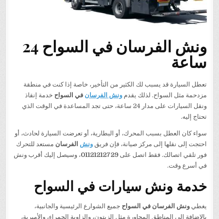
ونش الفرسان في السواح 24
ساعة
تعطل السيارة قد يسبب لك الكثير من التأخير، خاصة إذا كنت في منطقة
مزدحمة مثل السواح. لذلك يقدم
ونش الفرسان
في السواح
خدمة إنقاذ
ونقل السيارات على مدار 24 ساعة، حتى تجد المساعدة في الوقت الذي
تحتاج إليه.
سواء كان العطل بسبب المحرك، أو البطارية، أو تعرضت السيارة لحادث، أو
احتجت إلى نقلها إلى مركز صيانة، فإن فريق
ونش
الفرسان
مستعد للتحرك
فور تلقي اتصالك. فقط اتصل على
01121212729
، وسيصل إليك أقرب ونش
في أسرع وقت.
خدمة ونش سيارات في السواح
يغطي
ونش الفرسان في السواح
جميع الشوارع الرئيسية والجانبية،
بالإضافة إلى المناطق المجاورة مثل الزيتون، والزاوية الحمراء، والأميرية،