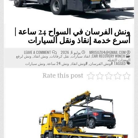
ونش الفرسان في السواح 24 ساعة |
أسرع خدمة إنقاذ ونقل السيارات
ON
MRISUZU4@GMAIL.COM
يوليو 6, 2026
LEAVE A COMMENT
POSTED
ونش
CAR RECOVERY WINCH
,
انقاذ سيارات
,
نقل كرفانات
,
ونش انقاذ
,
ونش لرفع
IN
الفرسان
المعدات الثقيله
في
TAGGED
#ونش الفرسان
,
#ونش انقاذ
,
ونش 24 ساعة
,
ونش سيارات
السواح
24
ساعة
Rate this post
|
أسرع
خدمة
إنقاذ
ونقل
السيارات