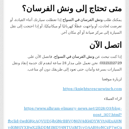
متى تحتاج إلى ونش الفرسان؟
يمكنك طلب
ونش الفرسان في السواح
إذا تعطلت سيارتك أثناء القيادة، أو
تعرضت لحادث، أو واجهت عطلًا كهربائيًا أو ميكانيكيًا، أو إذا احتجت إلى نقل
السيارة إلى مركز صيانة أو أي مكان آخر.
اتصل الآن
إذا كنت تبحث عن
ونش الفرسان في السواح
، فاتصل الآن على
01121212729
. نحن نعمل على مدار 24 ساعة لنقدم لك خدمة إنقاذ ونقل
السيارات بسرعة وأمان، حتى تعود إلى طريقك دون أي متاعب.
لزيارة موقعنا
https://knightsrescuewinch.com
لاراء العملاء
https://www.alhram-elmasry-news.net/2026/03/blog-
post_307.html?
fbclid=IwdGRjcAQVUD5jbGNrBBVQNGV4dG4DYWVtAjExAHN
ydGMGYXBwX2lkDDM1MDY4NTUzMTcyOAABHoNCzP7wCq