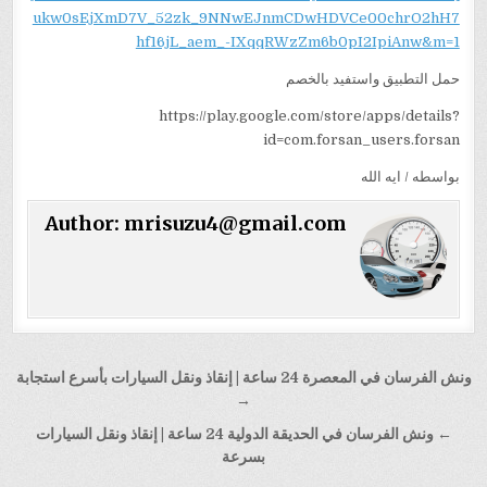
ukw0sEjXmD7V_52zk_9NNwEJnmCDwHDVCe00chrO2hH7
hf16jL_aem_-IXqqRWzZm6b0pI2IpiAnw&m=1
حمل التطبيق واستفيد بالخصم
https://play.google.com/store/apps/details?
id=com.forsan_users.forsan
بواسطه / ايه الله
Author:
mrisuzu4@gmail.com
تصفّح
ونش الفرسان في المعصرة 24 ساعة | إنقاذ ونقل السيارات بأسرع استجابة
المقالات
→
← ونش الفرسان في الحديقة الدولية 24 ساعة | إنقاذ ونقل السيارات
بسرعة