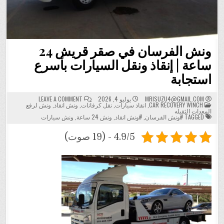
ونش الفرسان في صقر قريش 24
ساعة | إنقاذ ونقل السيارات بأسرع
استجابة
ON
MRISUZU4@GMAIL.COM
يوليو 4, 2026
LEAVE A COMMENT
POSTED
ونش
CAR RECOVERY WINCH
,
انقاذ سيارات
,
نقل كرفانات
,
ونش انقاذ
,
ونش لرفع
IN
الفرسان
المعدات الثقيله
في
TAGGED
#ونش الفرسان
,
#ونش انقاذ
,
ونش 24 ساعة
,
ونش سيارات
صقر
قريش
24
4.9/5 - (19 صوت)
ساعة
|
إنقاذ
ونقل
السيارات
بأسرع
استجابة