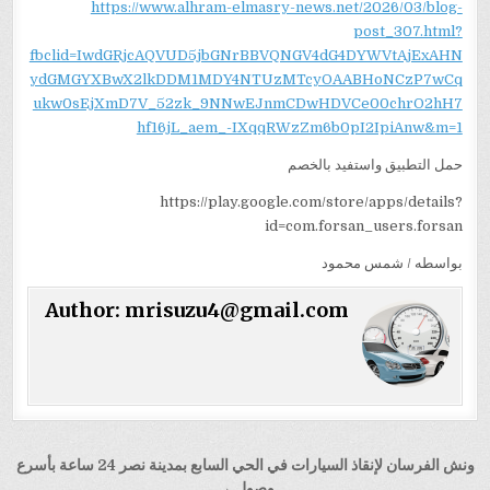
https://www.alhram-elmasry-news.net/2026/03/blog-
post_307.html?
fbclid=IwdGRjcAQVUD5jbGNrBBVQNGV4dG4DYWVtAjExAHN
ydGMGYXBwX2lkDDM1MDY4NTUzMTcyOAABHoNCzP7wCq
ukw0sEjXmD7V_52zk_9NNwEJnmCDwHDVCe00chrO2hH7
hf16jL_aem_-IXqqRWzZm6b0pI2IpiAnw&m=1
حمل التطبيق واستفيد بالخصم
https://play.google.com/store/apps/details?
id=com.forsan_users.forsan
بواسطه / شمس محمود
Author:
mrisuzu4@gmail.com
تصفّح
ونش الفرسان لإنقاذ السيارات في الحي السابع بمدينة نصر 24 ساعة بأسرع
وصول →