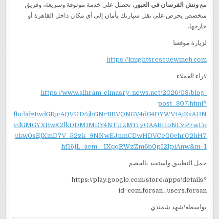
مع
ونش الفرسان في العبور
، تحصل على خدمة موثوقة وسريعة، وفريق
متخصص يحرص على نقل سيارتك بأمان إلى أي مكان داخل القاهرة أو
خارجها.
لزيارة موقعنا
https://knightsrescuewinch.com
لاراء العملاء
https://www.alhram-elmasry-news.net/2026/03/blog-
post_307.html?
fbclid=IwdGRjcAQVUD5jbGNrBBVQNGV4dG4DYWVtAjExAHN
ydGMGYXBwX2lkDDM1MDY4NTUzMTcyOAABHoNCzP7wCq
ukw0sEjXmD7V_52zk_9NNwEJnmCDwHDVCe00chrO2hH7
hf16jL_aem_-IXqqRWzZm6b0pI2IpiAnw&m=1
حمل التطبيق واستفيد بالخصم
https://play.google.com/store/apps/details?
id=com.forsan_users.forsan
بواسطه/شهد شمندي