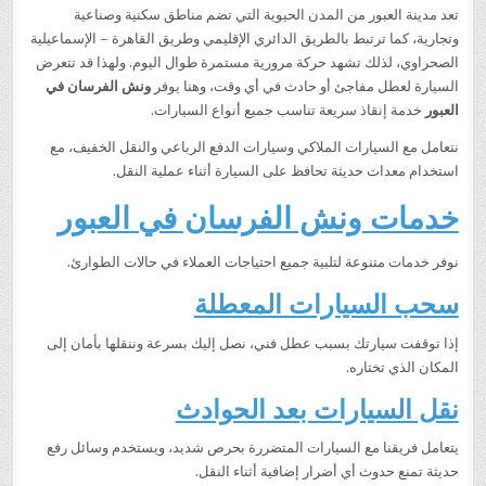
تعد مدينة العبور من المدن الحيوية التي تضم مناطق سكنية وصناعية
وتجارية، كما ترتبط بالطريق الدائري الإقليمي وطريق القاهرة – الإسماعيلية
الصحراوي، لذلك تشهد حركة مرورية مستمرة طوال اليوم. ولهذا قد تتعرض
السيارة لعطل مفاجئ أو حادث في أي وقت، وهنا يوفر
ونش الفرسان في
العبور
خدمة إنقاذ سريعة تناسب جميع أنواع السيارات.
نتعامل مع السيارات الملاكي وسيارات الدفع الرباعي والنقل الخفيف، مع
استخدام معدات حديثة تحافظ على السيارة أثناء عملية النقل.
خدمات ونش الفرسان في العبور
نوفر خدمات متنوعة لتلبية جميع احتياجات العملاء في حالات الطوارئ.
سحب السيارات المعطلة
إذا توقفت سيارتك بسبب عطل فني، نصل إليك بسرعة وننقلها بأمان إلى
المكان الذي تختاره.
نقل السيارات بعد الحوادث
يتعامل فريقنا مع السيارات المتضررة بحرص شديد، ويستخدم وسائل رفع
حديثة تمنع حدوث أي أضرار إضافية أثناء النقل.