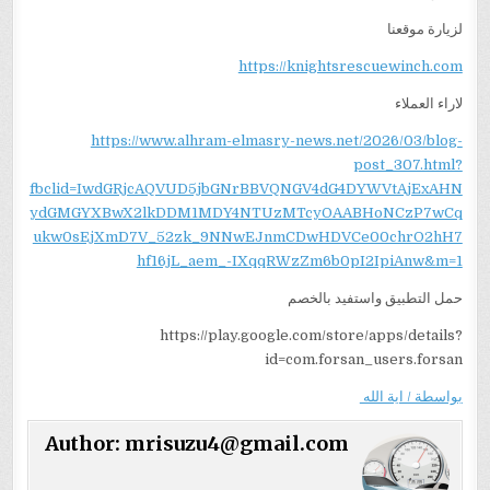
لزيارة موقعنا
https://knightsrescuewinch.com
لاراء العملاء
https://www.alhram-elmasry-news.net/2026/03/blog-
post_307.html?
fbclid=IwdGRjcAQVUD5jbGNrBBVQNGV4dG4DYWVtAjExAHN
ydGMGYXBwX2lkDDM1MDY4NTUzMTcyOAABHoNCzP7wCq
ukw0sEjXmD7V_52zk_9NNwEJnmCDwHDVCe00chrO2hH7
hf16jL_aem_-IXqqRWzZm6b0pI2IpiAnw&m=1
حمل التطبيق واستفيد بالخصم
https://play.google.com/store/apps/details?
id=com.forsan_users.forsan
بواسطة / اية الله
Author:
mrisuzu4@gmail.com