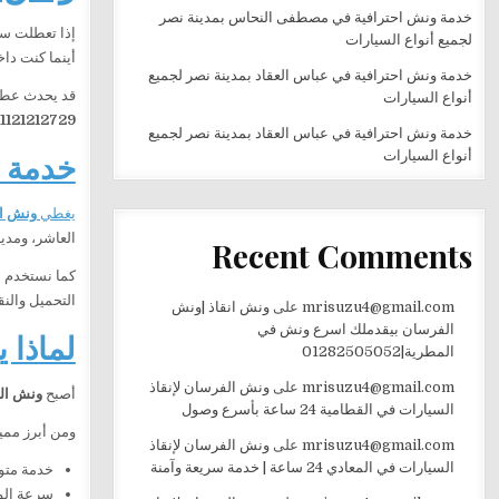
خدمة ونش احترافية في مصطفى النحاس بمدينة نصر
إذا تعطلت سي
لجميع أنواع السيارات
أينما كنت دا
خدمة ونش احترافية في عباس العقاد بمدينة نصر لجميع
قد يحدث عطل 
أنواع السيارات
1121212729
خدمة ونش احترافية في عباس العقاد بمدينة نصر لجميع
خدمة و
أنواع السيارات
يغطي
ونش ال
العاشر، ومدي
Recent Comments
كما نستخدم أو
التحميل والنق
mrisuzu4@gmail.com
على
ونش انقاذ |ونش
الفرسان بيقدملك اسرع ونش في
لماذا 
المطرية|01282505052
mrisuzu4@gmail.com
على
ونش الفرسان لإنقاذ
أصبح
ونش الف
السيارات في القطامية 24 ساعة بأسرع وصول
ومن أبرز مميز
mrisuzu4@gmail.com
على
ونش الفرسان لإنقاذ
السيارات في المعادي 24 ساعة | خدمة سريعة وآمنة
خدمة متوفرة 24 ساعة طوال 
سرعة الو