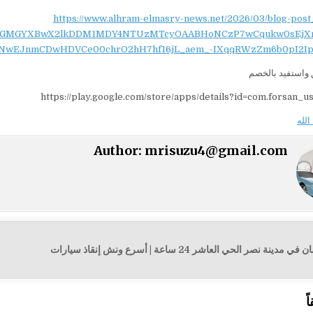
https://www.alhram-elmasry-news.net/2026/03/blog-post
NydGMGYXBwX2lkDDM1MDY4NTUzMTcyOAABHoNCzP7wCqukw0sEjX
NwEJnmCDwHDVCe00chrO2hH7hf16jL_aem_-IXqqRWzZm6b0pI2Ip
واستفيد بالخصم
https://play.google.com/store/apps/details?id=com.forsan_u
الله
Author:
mrisuzu4@gmail.com
نصر الحي العاشر 24 ساعة | أسرع ونش إنقاذ سيارات
ت
ً