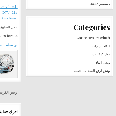
ديسمبر 2025
_307.html?
mD7V_52z
iAnw&m=1
Categories
حمل التطبيق 
sers.forsan
Car recovery winch
بواسطة / اية 
انقاذ سيارات
نقل كرفانات
ونش انقاذ
ونش لرفع المعدات الثقيله
تصفّح
← ونش الفرسان في مدينة 
المقالا
اترك تعليقا