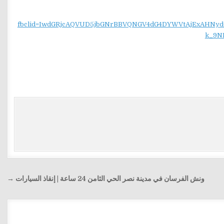
fbclid=IwdGRjcAQVUD5jbGNrBBVQNGV4dG4DYWVtAjExAH
k_9N
ونش الفرسان في مدينة نصر الحي الثامن 24 ساعة | إنقاذ السيارات →