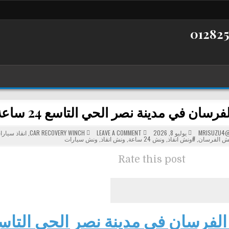
 في مدينة نصر الحي التاسع 24 ساعة | خدمة إنقاذ السيارات
POSTED
ON
MRISUZU4@
يوليو 8, 2026
LEAVE A COMMENT
CAR RECOVERY WINCH
,
انقاذ سيارا
ونش
IN
ش الفرسان
,
#ونش انقاذ
,
ونش 24 ساعة
,
ونش انقاذ
,
ونش سيارات
الفرسان
في
مدينة
Rate this post
نصر
الحي
التاسع
24
ساعة
|
خدمة
إنقاذ
السيارات
فرسان في مدينة نصر الحي التاسع 24 سا