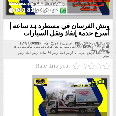
ونش الفرسان في مسطرد 24 ساعة |
أسرع خدمة إنقاذ ونقل السيارات
ON
MRISUZU4@GMAIL.COM
يوليو 9, 2026
LEAVE A COMMENT
POSTED
ونش
CAR RECOVERY WINCH
,
انقاذ سيارات
,
نقل كرفانات
,
ونش انقاذ
,
ونش لرفع
IN
الفرسان
المعدات الثقيله
في
TAGGED
#ونش الفرسان
,
#ونش انقاذ
,
ونش 24 ساعة
,
ونش انقاذ
,
ونش
مسطرد
سيارات
24
ساعة
|
Rate this post
أسرع
خدمة
إنقاذ
ونقل
السيارات