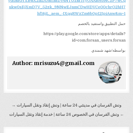
ydGMGYXBwX2lkDDM1MDY4NTUzMTcyOAABHoNCzP7wCq
ukw0sEjXmD7V_52zk_9NNwEJnmCDwHDVCe00chrO2hH7
hf16jL_aem_-IXqqRWzZm6b0pI2IpiAnw&m=1
حمل التطبيق واستفيد بالخصم
https://play.google.com/store/apps/details?
id=com.forsan_users.forsan
بواسطه/شهد شمندي
Author:
mrisuzu4@gmail.com
تصفّح
ونش الفرسان في مدينتي 24 ساعة | ونش إنقاذ ونقل السيارات →
المقالات
← ونش الفرسان في الخصوص 24 ساعة | خدمة إنقاذ ونقل السيارات