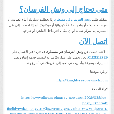
متى تحتاج إلى ونش الفرسان؟
يمكنك طلب
ونش الفرسان في مسطرد
إذا تعطلت سيارتك أثناء القيادة، أو
تعرضت لحادث، أو واجهت عطلًا كهربائيًا أو ميكانيكيًا، أو إذا احتجت إلى نقل
السيارة إلى مركز صيانة أو أي مكان آخر داخل القاهرة أو خارجها.
اتصل الآن
إذا كنت تبحث عن
ونش الفرسان في مسطرد
، فلا تتردد في الاتصال على
01121212729
. نحن نعمل على مدار 24 ساعة لتقديم خدمة إنقاذ ونقل
السيارات بسرعة وأمان، حتى تعود إلى طريقك في أسرع وقت.
لزيارة موقعنا
https://knightsrescuewinch.com
لاراء العملاء
https://www.alhram-elmasry-news.net/2026/03/blog-
post_307.html?
fbclid=IwdGRjcAQVUD5jbGNrBBVQNGV4dG4DYWVtAjExAHN