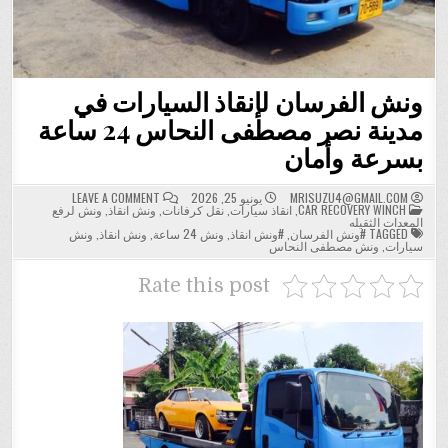
ونش الفرسان لإنقاذ السيارات في
مدينة نصر مصطفى النحاس 24 ساعة
بسرعة وأمان
ON
MRISUZU4@GMAIL.COM
يونيو 25, 2026
LEAVE A COMMENT
POSTED
ونش
CAR RECOVERY WINCH
,
انقاذ سيارات
,
نقل كرفانات
,
ونش انقاذ
,
ونش لرفع
IN
الفرسان
المعدات الثقيله
لإنقاذ
TAGGED
#ونش الفرسان
,
#ونش انقاذ
,
ونش 24 ساعة
,
ونش انقاذ
,
ونش
السيارات
سيارات
,
ونش مصطفى النحاس
في
مدينة
نصر
Rate this post
مصطفى
النحاس
24
ساعة
بسرعة
وأمان