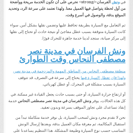
في
ونش
الفرسان</strong> نحرص على أن تكون الخدمة مريحة وواضحة
من أول لحظة يتواصل فيها العميل معنا. ولهذا نعتمد على سرعة الرد، وتحديد
الموقع بدقة، والوصول في أسرع وقت،
ثم التعامل مع السيارة بطريقة تحافظ عليها وتضمن نقلها بشكل آمن. سواء
كانت السيارة متوقفة بسبب عطل مفاجئ أو نتيجة حادث أو تحتاج إلى نقلها
إلى مركز صيانة، ستجد لدينا خدمة جاهزة للتحرك فورًا.
ونش الفرسان في مدينة نصر
مصطفى النحاس وقت الطوارئ
منطقة مصطفى النحاس من المناطق المهمة والمزدحمة في مدينة نصر،
ولهذا فإن تعطل السيارة فيها
يحتاج إلى سرعة في التصرف. قد تتوقف
السيارة بسبب مشكلة في المحرك، أو عطل كهربائي،
أو ارتفاع حرارة السيارة، أو حتى بسبب حادث يجعل القيادة غير ممكنة. في
كل هذه الحالات، يوفر
ونش الفرسان في مدينة نصر مصطفى النحاس
خدمة
إنقاذ تساعدك على تجاوز الموقف بسرعة وبدون تعقيد.
نحن لا نقدم مجرد ونش لسحب السيارة، بل نوفر خدمة متكاملة تبدأ من
استقبال المكالمة، ثم معرفة مكان العميل بدقة، وبعدها إرسال الونش
المناسب حسب نوع السيارة وطبيعة المشكلة. هذا التنظيم يساعدنا على