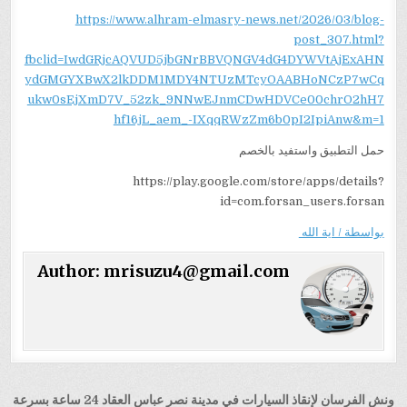
https://www.alhram-elmasry-news.net/2026/03/blog-
post_307.html?
fbclid=IwdGRjcAQVUD5jbGNrBBVQNGV4dG4DYWVtAjExAHN
ydGMGYXBwX2lkDDM1MDY4NTUzMTcyOAABHoNCzP7wCq
ukw0sEjXmD7V_52zk_9NNwEJnmCDwHDVCe00chrO2hH7
hf16jL_aem_-IXqqRWzZm6b0pI2IpiAnw&m=1
حمل التطبيق واستفيد بالخصم
https://play.google.com/store/apps/details?
id=com.forsan_users.forsan
بواسطة / اية الله
Author:
mrisuzu4@gmail.com
تصفّح
ونش الفرسان لإنقاذ السيارات في مدينة نصر عباس العقاد 24 ساعة بسرعة