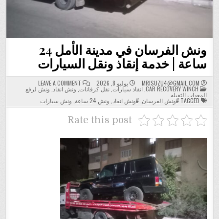
ونش الفرسان في مدينة الأمل 24
ساعة | خدمة إنقاذ ونقل السيارات
ON
MRISUZU4@GMAIL.COM
يوليو 8, 2026
LEAVE A COMMENT
POSTED
ونش
CAR RECOVERY WINCH
,
انقاذ سيارات
,
نقل كرفانات
,
ونش انقاذ
,
ونش لرفع
IN
الفرسان
المعدات الثقيله
في
TAGGED
#ونش الفرسان
,
#ونش انقاذ
,
ونش 24 ساعة
,
ونش سيارات
مدينة
الأمل
24
Rate this post
ساعة
|
خدمة
إنقاذ
ونقل
السيارات