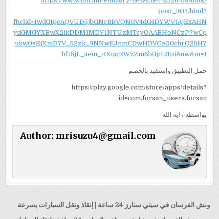
https://www.alhram-elmasry-news.net/2026/03/blog-
post_307.html?
fbclid=IwdGRjcAQVUD5jbGNrBBVQNGV4dG4DYWVtAjExAHN
ydGMGYXBwX2lkDDM1MDY4NTUzMTcyOAABHoNCzP7wCq
ukw0sEjXmD7V_52zk_9NNwEJnmCDwHDVCe00chrO2hH7
hf16jL_aem_-IXqqRWzZm6b0pI2IpiAnw&m=1
حمل التطبيق واستفيد بالخصم
https://play.google.com/store/apps/details?
id=com.forsan_users.forsan
بواسطه / ايه الله
Author:
mrisuzu4@gmail.com
تصفّح
ونش الفرسان في سيتي ستارز 24 ساعة | إنقاذ ونقل السيارات بسرعة →