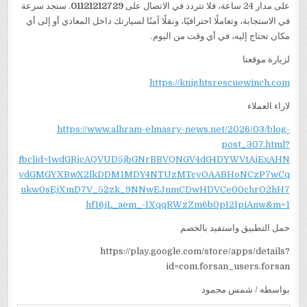
على مدار 24 ساعة، فلا تتردد في الاتصال على
01121212729
. ستجد سرعة
في الاستجابة، وتعاملًا احترافيًا، ونقلًا آمنًا لسيارتك داخل المعادي أو إلى أي
مكان تحتاج إليه، في أي وقت من اليوم.
لزيارة موقعنا
https://knightsrescuewinch.com
لاراء العملاء
https://www.alhram-elmasry-news.net/2026/03/blog-
post_307.html?
fbclid=IwdGRjcAQVUD5jbGNrBBVQNGV4dG4DYWVtAjExAHN
ydGMGYXBwX2lkDDM1MDY4NTUzMTcyOAABHoNCzP7wCq
ukw0sEjXmD7V_52zk_9NNwEJnmCDwHDVCe00chrO2hH7
hf16jL_aem_-IXqqRWzZm6b0pI2IpiAnw&m=1
حمل التطبيق واستفيد بالخصم
https://play.google.com/store/apps/details?
id=com.forsan_users.forsan
بواسطه / شمس محمود