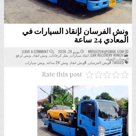
ونش الفرسان لإنقاذ السيارات في
المعادي 24 ساعة
ON
MRISUZU4@GMAIL.COM
يونيو 29, 2026
LEAVE A COMMENT
POSTED
ونش
CAR RECOVERY WINCH
,
انقاذ سيارات
,
نقل كرفانات
,
ونش انقاذ
,
ونش لرفع
IN
الفرسان
المعدات الثقيله
لإنقاذ
TAGGED
#ونش الفرسان
,
#ونش انقاذ
,
ونش 24 ساعة
,
ونش سيارات
السيارات
في
المعادي
Rate this post
24
ساعة