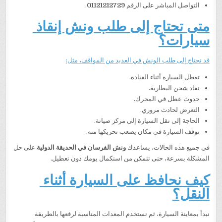
التواصل المباشر على الرقم
01121212729
.
متى تحتاج إلى طلب ونش إنقاذ
سيارات؟
قد تحتاج إلى طلب الونش في العديد من المواقف، مثل:
تعطل السيارة أثناء القيادة.
نفاد شحن البطارية.
حدوث عطل في المحرك.
التعرض لحادث مروري.
الحاجة إلى نقل السيارة إلى مركز صيانة.
توقف السيارة في مكان يصعب تحريكها منه.
في جميع هذه الحالات، يساعدك
ونش الفرسان في الحديقة الدولية
على حل
المشكلة بسرعة، حتى تتمكن من استكمال يومك دون تعطيل.
كيف نحافظ على السيارة أثناء
النقل؟
نبدأ بمعاينة السيارة، ثم نستخدم المعدات المناسبة لرفعها بالطريقة