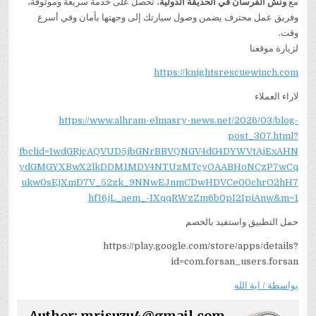
مع
ونش الفرسان في الحديقة الدولية
، تحصل على خدمة سريعة وموثوقة،
وفريق عمل محترف يضمن وصول سيارتك إلى وجهتها بأمان وفي أسرع
وقت.
لزيارة موقعنا
https://knightsrescuewinch.com
لاراء العملاء
https://www.alhram-elmasry-news.net/2026/03/blog-
post_307.html?
fbclid=IwdGRjcAQVUD5jbGNrBBVQNGV4dG4DYWVtAjExAHN
ydGMGYXBwX2lkDDM1MDY4NTUzMTcyOAABHoNCzP7wCq
ukw0sEjXmD7V_52zk_9NNwEJnmCDwHDVCe00chrO2hH7
hf16jL_aem_-IXqqRWzZm6b0pI2IpiAnw&m=1
حمل التطبيق واستفيد بالخصم
https://play.google.com/store/apps/details?
id=com.forsan_users.forsan
بواسطة / اية الله
Author:
mrisuzu4@gmail.com