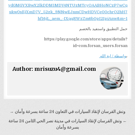
ydGMGYXBwX2lkDDM1MDY4NTUzMTcyOAABHoNCzP7wCq
ukw0sEjXmD7V_52zk_9NNwEJnmCDwHDVCe00chrO2hH7
hf16jL_aem_-IXqqRWzZm6b0pI2IpiAnw&m=1
حمل التطبيق واستفيد بالخصم
https://play.google.com/store/apps/details?
id=com.forsan_users.forsan
ب
واسطة / اية الله
Author:
mrisuzu4@gmail.com
تصفّح
ونش الفرسان لإنقاذ السيارات في التعاون 24 ساعة بسرعة وأمان →
المقالات
← ونش الفرسان لإنقاذ السيارات في مدينة نصر الحي الثامن 24 ساعة
بسرعة وأمان