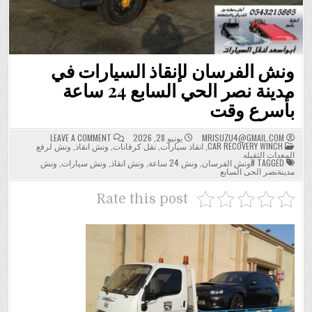
ونش الفرسان لإنقاذ السيارات في
مدينة نصر الحي السابع 24 ساعة
بأسرع وقت
ON
MRISUZU4@GMAIL.COM
يونيو 28, 2026
LEAVE A COMMENT
POSTED
ونش
CAR RECOVERY WINCH
,
انقاذ سيارات
,
نقل كرفانات
,
ونش انقاذ
,
ونش لرفع
IN
الفرسان
المعدات الثقيله
لإنقاذ
TAGGED
#ونش الفرسان
,
ونش 24 ساعة
,
ونش انقاذ
,
ونش سيارات
,
ونش
السيارات
مدينةنصر الحى السابع
في
مدينة
نصر
Rate this post
الحي
السابع
24
ساعة
بأسرع
وقت