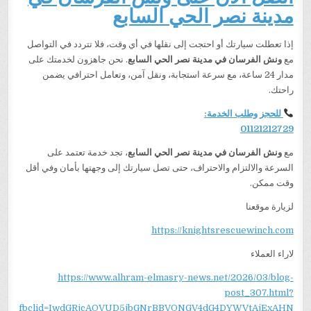
مدينة نصر الحي السابع
إذا تعطلت سيارتك أو احتجت إلى نقلها في أي وقت، فلا تتردد في التواصل
مع
ونش الفرسان في مدينة نصر الحي السابع
. نحن جاهزون لخدمتك على
مدار 24 ساعة، مع سرعة استجابة، ونقل آمن، وتعامل احترافي يضمن
راحتك.
للحجز وطلب الخدمة:
01121212729
مع
ونش الفرسان في مدينة نصر الحي السابع
، تجد خدمة تعتمد على
السرعة والالتزام والاحتراف، حتى تصل سيارتك إلى وجهتها بأمان وفي أقل
وقت ممكن.
لزيارة موقعنا
https://knightsrescuewinch.com
لاراء العملاء
https://www.alhram-elmasry-news.net/2026/03/blog-
post_307.html?
fbclid=IwdGRjcAQVUD5jbGNrBBVQNGV4dG4DYWVtAjExAHN