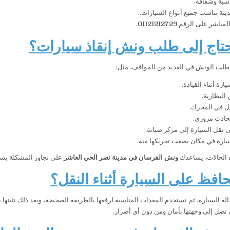
سبة وشفافة.
ثة تناسب جميع أنواع السيارات.
المباشر على الرقم
01121212729
.
تاج إلى طلب ونش إنقاذ سيارات؟
 طلب الونش في العديد من المواقف، مثل:
رة أثناء القيادة.
البطارية.
 في المحرك.
حادث مروري.
ى نقل السيارة إلى مركز صيانة.
يارة في مكان يصعب تحريكها منه.
 الحالات، يساعدك
ونش الفرسان في مدينة نصر الحي العاشر
على تجاوز المشكلة بسر
افظ على السيارة أثناء النقل؟
 حالة السيارة، ثم نستخدم المعدات المناسبة لرفعها بالطريقة الصحيحة، وبعد ذلك نثب
 تصل إلى وجهتها بأمان ومن دون أي أضرار.