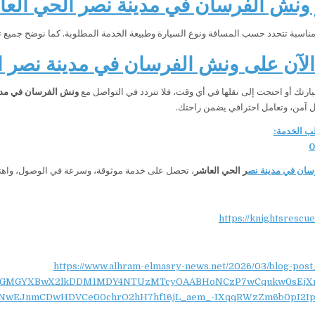
ونش الفرسان في مدينة نصر الحي العا
 مناسبة تتحدد حسب المسافة ونوع السيارة وطبيعة الخدمة المطلوبة. كما نوضح جميع ت
لآن على ونش الفرسان في مدينة نصر ا
ارتك أو احتجت إلى نقلها في أي وقت، فلا تتردد في التواصل مع
ونش الفرسان في مدين
ل آمن، وتعامل احترافي يضمن راحتك.
ب الخدمة:
0
سان في مدينة نص
ر الحي العاشر
، تحصل على خدمة موثوقة، وسرعة في الوصول، واهتم
https://knightsrescu
https://www.alhram-elmasry-news.net/2026/03/blog-post
NydGMGYXBwX2lkDDM1MDY4NTUzMTcyOAABHoNCzP7wCqukw0sEjX
NwEJnmCDwHDVCe00chrO2hH7hf16jL_aem_-IXqqRWzZm6b0pI2Ip