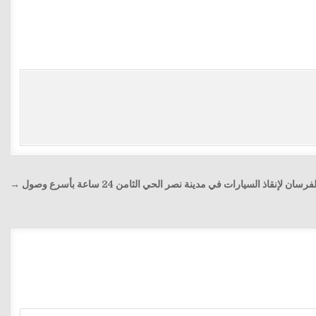
ان لإنقاذ السيارات في مدينة نصر الحي الثامن 24 ساعة بأسرع وصول →