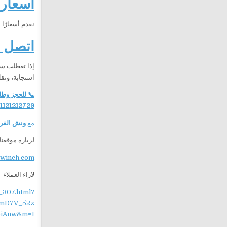
أسعار 
نقدم أسعارًا
اتصل ا
إذا تعطلت سي
استجابة، ونق
📞 للحجز وطل
1121212729
مع
ونش الفر
لزيارة موقعنا
ewinch.com
لاراء العملاء
_307.html?
mD7V_52z
iAnw&m=1