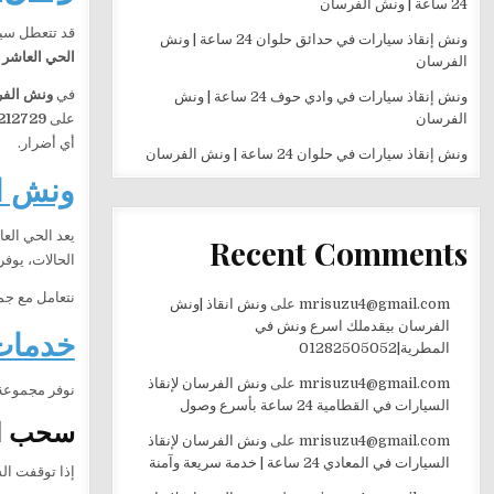
24 ساعة | ونش الفرسان
قد تتعطل سيا
ونش إنقاذ سيارات في حدائق حلوان 24 ساعة | ونش
الحي العاشر
خ
الفرسان
في
ونش الف
ونش إنقاذ سيارات في وادي حوف 24 ساعة | ونش
الفرسان
على
212729
أي أضرار.
ونش إنقاذ سيارات في حلوان 24 ساعة | ونش الفرسان
ونش ال
يعد الحي الع
Recent Comments
الحالات، يوفر
نتعامل مع جمي
mrisuzu4@gmail.com
على
ونش انقاذ |ونش
الفرسان بيقدملك اسرع ونش في
خدمات 
المطرية|01282505052
mrisuzu4@gmail.com
على
ونش الفرسان لإنقاذ
نوفر مجموعة 
السيارات في القطامية 24 ساعة بأسرع وصول
سحب ال
mrisuzu4@gmail.com
على
ونش الفرسان لإنقاذ
السيارات في المعادي 24 ساعة | خدمة سريعة وآمنة
إذا توقفت ال