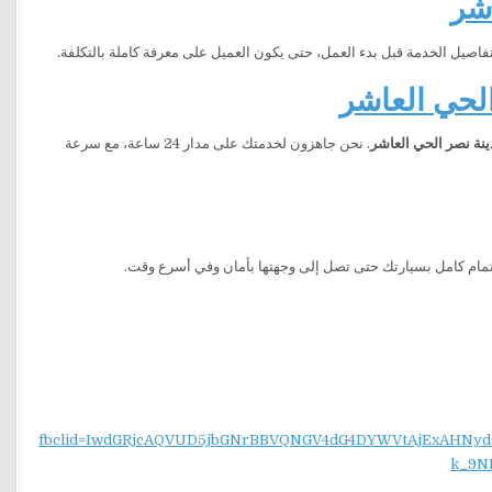
شر
فاصيل الخدمة قبل بدء العمل، حتى يكون العميل على معرفة كاملة بالتكلفة.
لحي العاشر
ة نصر الحي العاشر
. نحن جاهزون لخدمتك على مدار 24 ساعة، مع سرعة
ام كامل بسيارتك حتى تصل إلى وجهتها بأمان وفي أسرع وقت.
fbclid=IwdGRjcAQVUD5jbGNrBBVQNGV4dG4DYWVtAjExAH
k_9N