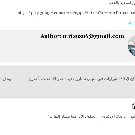
واستفيد بالخصم
https://play.google.com/store/apps/details?id=com.forsan_u
الله
Author:
mrisuzu4@gmail.com
← ونش الفرسان لإنقاذ السيارات في سيتي ستارز مدينة نصر 24 ساعة بأسرع
ونش الفرس
ت
ً
وان بريدك الإلكتروني.
الحقول الإلزامية مشار إليها بـ
*