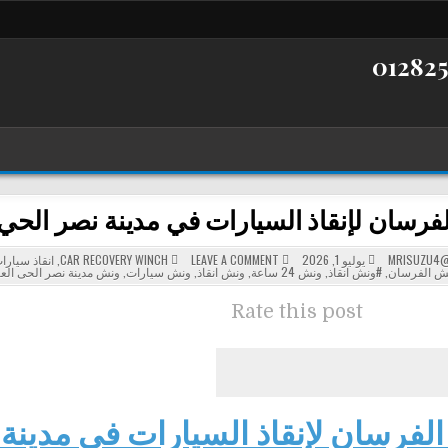
ان لإنقاذ السيارات في مدينة نصر الحي العاشر 24 ساعة بأس
POSTED
ON
MRISUZU4@
يوليو 1, 2026
LEAVE A COMMENT
CAR RECOVERY WINCH
,
انقاذ سيارا
ونش
IN
ش الفرسان
,
#ونش انقاذ
,
ونش 24 ساعة
,
ونش انقاذ
,
ونش سيارات
,
ونش مدينة نصر الحى الع
الفرسان
لإنقاذ
السيارات
Rate this post
في
مدينة
نصر
الحي
العاشر
24
ساعة
بأسرع
استجابة
فرسان لإنقاذ السيارات في مدينة نصر ا