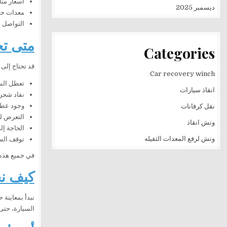
أسعار منا
ديسمبر 2025
معدات حدي
التواصل 
متى تح
Categories
قد تحتاج إلى
Car recovery winch
تعطل السيا
انقاذ سيارات
نفاد شحن 
وجود عطل
نقل كرفانات
التعرض ل
ونش انقاذ
الحاجة إل
ونش لرفع المعدات الثقيله
توقف الس
في جميع هذه
كيف نح
نبدأ بمعاينة
السيارة، حتى