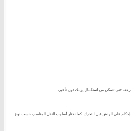
عة، حتى تتمكن من استكمال يومك دون تأخير.
تها بإحكام على الونش قبل التحرك. كما نختار أسلوب النقل المناسب حسب نوع