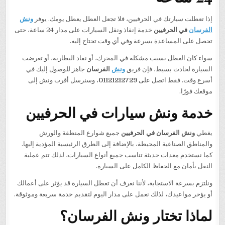
إذا تعطلت سيارتك في الحرفيين، فلا تجعل العطل يعطل يومك. يوفر
ونش
الفرسان
في الحرفيين
خدمة إنقاذ ونقل السيارات على مدار 24 ساعة، حتى
تحصل على المساعدة بسرعة وفي أي وقت تحتاج إليه.
سواء كان العطل بسبب مشكلة في المحرك، أو نفاد البطارية، أو تعرضت
السيارة لحادث بسيط، فإن فريق
ونش
الفرسان
جاهز للوصول إليك في
أسرع وقت. فقط اتصل على
01121212729
، وسنرسل أقرب ونش إلى
موقعك فورًا.
خدمة ونش سيارات في الحرفيين
يغطي
ونش الفرسان في الحرفيين
جميع شوارع المنطقة والورش
والمناطق الصناعية المحيطة، بالإضافة إلى الطرق الرئيسية المؤدية إليها.
كما نستخدم معدات حديثة تناسب جميع أنواع السيارات، لذلك تتم عملية
النقل بأمان مع الحفاظ الكامل على السيارة.
ونلتزم بسرعة الاستجابة، لأننا نعرف أن تعطل السيارة قد يؤثر على أعمالك
أو يؤخر مواعيدك، لذلك نعمل على مدار اليوم لتقديم خدمة سريعة وموثوقة.
لماذا تختار ونش الفرسان؟