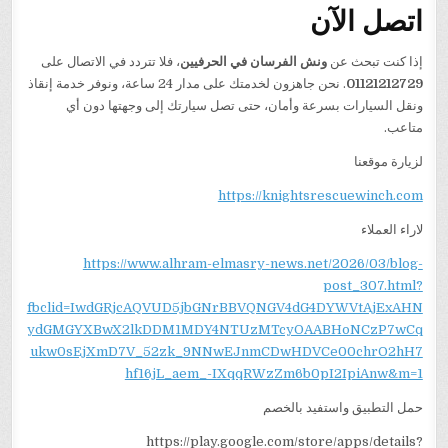
اتصل الآن
إذا كنت تبحث عن
ونش الفرسان في الحرفيين
، فلا تتردد في الاتصال على
01121212729
. نحن جاهزون لخدمتك على مدار 24 ساعة، ونوفر خدمة إنقاذ
ونقل السيارات بسرعة وأمان، حتى تصل سيارتك إلى وجهتها دون أي
متاعب.
لزيارة موقعنا
https://knightsrescuewinch.com
لاراء العملاء
https://www.alhram-elmasry-news.net/2026/03/blog-
post_307.html?
fbclid=IwdGRjcAQVUD5jbGNrBBVQNGV4dG4DYWVtAjExAHN
ydGMGYXBwX2lkDDM1MDY4NTUzMTcyOAABHoNCzP7wCq
ukw0sEjXmD7V_52zk_9NNwEJnmCDwHDVCe00chrO2hH7
hf16jL_aem_-IXqqRWzZm6b0pI2IpiAnw&m=1
حمل التطبيق واستفيد بالخصم
https://play.google.com/store/apps/details?