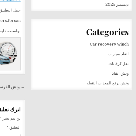
ديسمبر 2025
حمل التطبيق 
sers.forsan
Categories
بواسطه / ايه 
Car recovery winch
انقاذ سيارات
نقل كرفانات
ونش انقاذ
ونش لرفع المعدات الثقيله
تصفّح
← ونش الفرسان في مدينتي 24 ساعة 
المقالا
اترك تعليقا
لن يتم نشر عن
التعليق
*