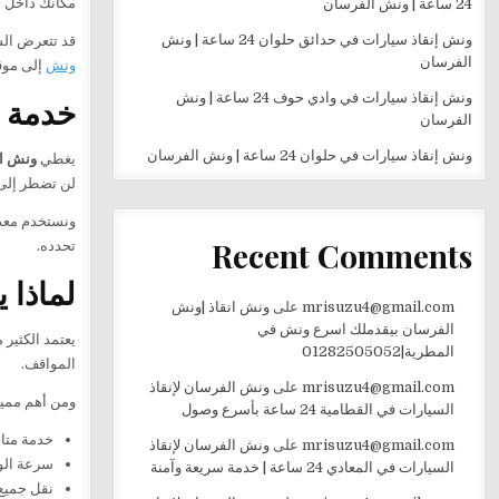
مكانك داخل ا
24 ساعة | ونش الفرسان
ونش إنقاذ سيارات في حدائق حلوان 24 ساعة | ونش
قد تتعرض الس
الفرسان
ونش
إلى موق
ونش إنقاذ سيارات في وادي حوف 24 ساعة | ونش
خدمة 
الفرسان
ونش إنقاذ سيارات في حلوان 24 ساعة | ونش الفرسان
يغطي
ونش ال
لن تضطر إلى ا
Recent Comments
تحدده.
لماذا 
mrisuzu4@gmail.com
على
ونش انقاذ |ونش
الفرسان بيقدملك اسرع ونش في
يعتمد الكثير
المطرية|01282505052
المواقف.
mrisuzu4@gmail.com
على
ونش الفرسان لإنقاذ
ومن أهم مميز
السيارات في القطامية 24 ساعة بأسرع وصول
خدمة متاحة 24 ساعة طوال 
mrisuzu4@gmail.com
على
ونش الفرسان لإنقاذ
سرعة الو
السيارات في المعادي 24 ساعة | خدمة سريعة وآمنة
نقل جميع 