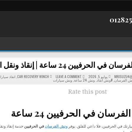
لحرفيين 24 ساعة | إنقاذ ونقل السيارات بسرعة وأمان
POSTED
ON
MRISUZU4@
يوليو 5, 2026
LEAVE A COMMENT
CAR RECOVERY WINCH
,
انقاذ سيارا
ونش
IN
ش الفرسان
,
#ونش انقاذ
,
ونش 24 ساعة
,
ونش سيارات
الفرسان
في
الحرفيين
Rate this post
24
ساعة
|
إنقاذ
ونقل
فرسان في الحرفيين 24 ساعة
السيارات
بسرعة
وأمان
ارتك في الحرفيين، فلا داعي للقلق. يوفر
ونش الفرسان
في الحرفيين