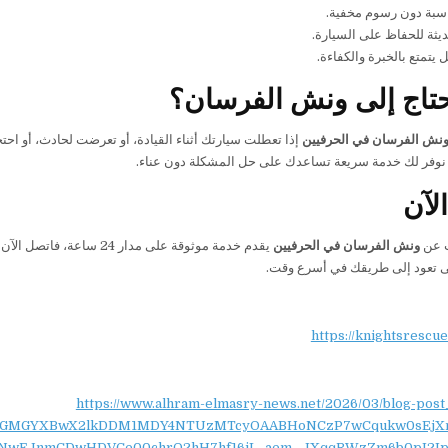
اسبة دون رسوم مخفية.
ثة للحفاظ على السيارة.
يتمتع بالخبرة والكفاءة.
تاج إلى ونش الفرسان؟
نش الفرسان في الحرفيين
إذا تعطلت سيارتك أثناء القيادة، أو تعرضت لحادث، أو اح
 نوفر لك خدمة سريعة تساعدك على حل المشكلة دون عناء.
لآن
ث عن
ونش الفرسان في الحرفيين
يقدم خدمة موثوقة على مدار 24 ساعة، فاتصل الآن على
ى تعود إلى طريقك في أسرع وقت.
https://knightsrescu
https://www.alhram-elmasry-news.net/2026/03/blog-post
NydGMGYXBwX2lkDDM1MDY4NTUzMTcyOAABHoNCzP7wCqukw0sEjX
NwEJnmCDwHDVCe00chrO2hH7hf16jL_aem_-IXqqRWzZm6b0pI2Ip