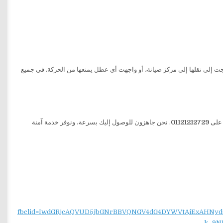
تجت إلى نقلها إلى مركز صيانة، أو واجهت أي عطل يمنعها من الحركة. في جميع
01121212729
. نحن جاهزون للوصول إليك بسرعة، ونوفر خدمة آمنة
fbclid=IwdGRjcAQVUD5jbGNrBBVQNGV4dG4DYWVtAjExAH
k_9N