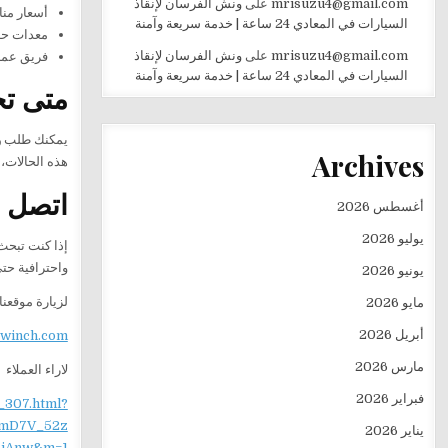
mrisuzu4@gmail.com
على
ونش الفرسان لإنقاذ
أسعار من
السيارات في المعادي 24 ساعة | خدمة سريعة وآمنة
معدات حدي
mrisuzu4@gmail.com
على
ونش الفرسان لإنقاذ
فريق عمل 
السيارات في المعادي 24 ساعة | خدمة سريعة وآمنة
متى تح
يمكنك طلب
و
Archives
هذه الحالات،
اتصل ا
أغسطس 2026
يوليو 2026
إذا كنت تبح
واحترافية حت
يونيو 2026
لزيارة موقعنا
مايو 2026
أبريل 2026
ewinch.com
مارس 2026
لاراء العملاء
فبراير 2026
_307.html?
mD7V_52z
يناير 2026
iAnw&m=1