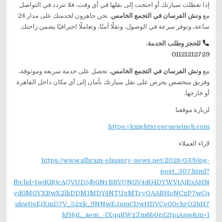
إذا تعطلت سيارتك أو احتجت إلى نقلها في أي وقت، فلا تتردد في التواصل
مع
ونش الفرسان في التجمع الخامس
. نحن جاهزون لخدمتك على مدار 24
ساعة، ونوفر سرعة في الوصول، ونقلًا آمنًا، وتعاملًا احترافيًا يضمن راحتك.
للحجز وطلب الخدمة:
01121212729
مع
ونش الفرسان في التجمع الخامس
، تحصل على خدمة سريعة وموثوقة،
وفريق متخصص يحرص على نقل سيارتك بأمان إلى أي مكان داخل القاهرة
أو خارجها.
لزيارة موقعنا
https://knightsrescuewinch.com
لاراء العملاء
https://www.alhram-elmasry-news.net/2026/03/blog-
post_307.html?
fbclid=IwdGRjcAQVUD5jbGNrBBVQNGV4dG4DYWVtAjExAHN
ydGMGYXBwX2lkDDM1MDY4NTUzMTcyOAABHoNCzP7wCq
ukw0sEjXmD7V_52zk_9NNwEJnmCDwHDVCe00chrO2hH7
hf16jL_aem_-IXqqRWzZm6b0pI2IpiAnw&m=1