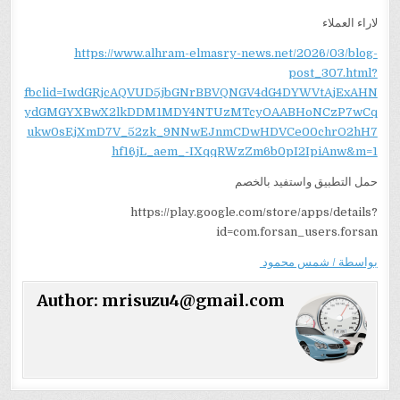
لاراء العملاء
https://www.alhram-elmasry-news.net/2026/03/blog-
post_307.html?
fbclid=IwdGRjcAQVUD5jbGNrBBVQNGV4dG4DYWVtAjExAHN
ydGMGYXBwX2lkDDM1MDY4NTUzMTcyOAABHoNCzP7wCq
ukw0sEjXmD7V_52zk_9NNwEJnmCDwHDVCe00chrO2hH7
hf16jL_aem_-IXqqRWzZm6b0pI2IpiAnw&m=1
حمل التطبيق واستفيد بالخصم
https://play.google.com/store/apps/details?
id=com.forsan_users.forsan
بواسطة / شمس محمود
Author:
mrisuzu4@gmail.com