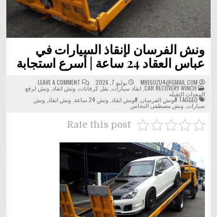
ونش الفرسان لإنقاذ السيارات في
عباس العقاد 24 ساعة | أسرع استجابة
ON
MRISUZU4@GMAIL.COM
يوليو 7, 2026
LEAVE A COMMENT
POSTED
ونش
CAR RECOVERY WINCH
,
انقاذ سيارات
,
نقل كرفانات
,
ونش انقاذ
,
ونش لرفع
IN
الفرسان
المعدات الثقيله
لإنقاذ
TAGGED
#ونش الفرسان
,
#ونش انقاذ
,
ونش 24 ساعة
,
ونش انقاذ
,
ونش
السيارات
سيارات
,
ونش مصطفى النحاس
في
عباس
العقاد
Rate this post
24
ساعة
|
أسرع
استجابة