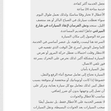
تجعل الخدمة أكثر كفاءة.
خدمة متاحة 24 ساعة
الأعطال لا تختار وقتًا مناسبًا، ولذلك نعمل طوال اليوم.
سواء تعطلت سيارتك في الصباح الباكر أو بعد منتصف
الليل، ستجد
ونش الفرسان لإنقاذ السيارات في شارع
الميرغني
جاهزًا لتقديم المساعدة.
سرعة الوصول إلى مكان السيارة
السرعة هنا ليست رفاهية، بل عنصر أساسي في الخدمة.
كلما وصل الونش أسرع، قلّ الوقت الذي تقضيه في
الانتظار وقلت احتمالات تعطل حركة المرور أو تعرض
السيارة لمشكلة أكبر. لذلك نحرص على التحرك بسرعة
فور تلقي الاتصال.
نقل السيارة بأمان
السيارة تحتاج إلى تعامل صحيح أثناء الرفع والنقل،
خصوصًا إذا كانت أوتوماتيك أو منخفضة أو متوقفة بسبب
عطل كبير. لذلك نتعامل مع كل سيارة بعناية، ونركز على
أن تصل إلى وجهتها بدون أي ضرر إضافي.
مناسب للأعطال والحوادث
لا تقتصر الخدمة على الأعطال فقط، بل تشمل أيضًا
سحب السيارات بعد الحوادث البسيطة، ونقل السيارات