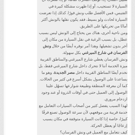
السيارة لا تستجيب، أو إذا ظهرت مشكلة كبيرة في
الفتيس، فمن الأفضل طلب ونش فورًا. كذلك إذا تعرضت
السيارة لحادث ولو بسيط، فقد يكون نقلها بالونش أكثر
أمانًا من تحريكها على الطريق.
ومن ناحية أخرى، هناك من يحتاج إلى الونش ليس بسبب
عطل، بل بسبب الرغبة في نقل السيارة من مكان إلى
آخر بدون تشغيلها. وهذا أمر نوفره أيضًا من خلال
ونش
الفرسان في شارع الميرغني
بكل سهولة.
ونش الفرسان يغطي شارع الميرغني والمناطق القريبة
ميزة الخدمة أننا لا نتحرك داخل شارع الميرغني فقط، بل
نخدم أيضًا المناطق القريبة داخل
مصر الجديدة
، وهو ما
يساعدنا على الوصول بشكل أسرع في كثير من الحالات.
كما أن معرفة المنطقة وطبيعة شوارعها تسهّل علينا
الوصول إلى العميل حتى في أوقات الذروة أو عند وجود
ازدحام مروري.
لهذا السبب يفضل كثير من أصحاب السيارات التعامل مع
خدمة قريبة من موقعهم، لأن سرعة الوصول تصنع فرقًا
كبيرًا، خاصة إذا كانت السيارة متوقفة في مكان يسبب
إزعاجًا أو يعطل الحركة.
كيف نتعامل مع العميل في ونش الفرسان؟