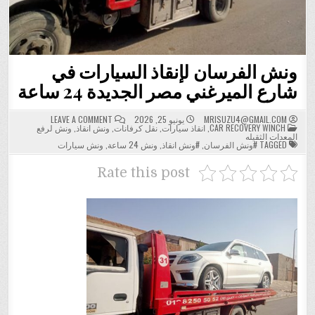
ونش الفرسان لإنقاذ السيارات في
شارع الميرغني مصر الجديدة 24 ساعة
ON
MRISUZU4@GMAIL.COM
يونيو 25, 2026
LEAVE A COMMENT
POSTED
ونش
CAR RECOVERY WINCH
,
انقاذ سيارات
,
نقل كرفانات
,
ونش انقاذ
,
ونش لرفع
IN
الفرسان
المعدات الثقيله
لإنقاذ
TAGGED
#ونش الفرسان
,
#ونش انقاذ
,
ونش 24 ساعة
,
ونش سيارات
السيارات
في
شارع
Rate this post
الميرغني
مصر
الجديدة
24
ساعة