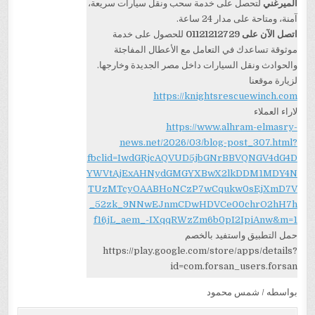
الميرغني
لتحصل على خدمة سحب ونقل سيارات سريعة،
آمنة، ومتاحة على مدار 24 ساعة.
اتصل الآن على 01121212729
للحصول على خدمة
موثوقة تساعدك في التعامل مع الأعطال المفاجئة
والحوادث ونقل السيارات داخل مصر الجديدة وخارجها.
لزيارة موقعنا
https://knightsrescuewinch.com
لاراء العملاء
https://www.alhram-elmasry-
news.net/2026/03/blog-post_307.html?
fbclid=IwdGRjcAQVUD5jbGNrBBVQNGV4dG4D
YWVtAjExAHNydGMGYXBwX2lkDDM1MDY4N
TUzMTcyOAABHoNCzP7wCqukw0sEjXmD7V
_52zk_9NNwEJnmCDwHDVCe00chrO2hH7h
f16jL_aem_-IXqqRWzZm6b0pI2IpiAnw&m=1
حمل التطبيق واستفيد بالخصم
https://play.google.com/store/apps/details?
id=com.forsan_users.forsan
بواسطه / شمس محمود