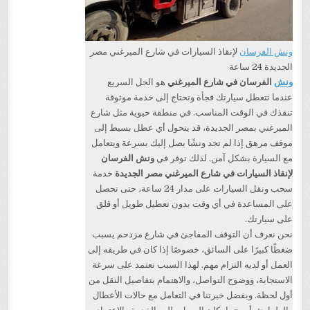
ونش الفرسان
لإنقاذ السيارات في شارع الميرغني مصر
الجديدة 24 ساعة
ونش
الفرسان في شارع الميرغني
هو الحل السريع
عندما تتعطل سيارتك فجأة وتحتاج إلى خدمة موثوقة
تنقذك في الوقت المناسب. في منطقة حيوية مثل شارع
الميرغني بمصر الجديدة، قد يتحول أي عطل بسيط إلى
موقف مرهق إذا لم تجد ونشًا يصل إليك بسرعة ويتعامل
مع السيارة بشكل آمن. لذلك نوفر في
ونش الفرسان
لإنقاذ السيارات في شارع الميرغني مصر الجديدة
خدمة
سحب ونقل السيارات على مدار 24 ساعة، حتى تحصل
على المساعدة في أي وقت بدون تعطيل طويل أو قلق
على سيارتك.
نحن نعرف أن التوقف المفاجئ في شارع مزدحم يسبب
ضغطًا كبيرًا على السائق، خصوصًا إذا كان في طريقه إلى
العمل أو لديه التزام مهم. لهذا السبب نعتمد على سرعة
الاستجابة، ووضوح التواصل، والاهتمام بتفاصيل النقل من
أول لحظة. وبفضل خبرتنا في التعامل مع حالات الأعطال