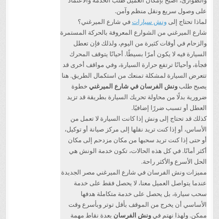
والطوارئ، أصبح بإمكان العميل طلب الخدمة والاعتماد
على وصول سريع ونقل منظم وآمن.
لماذا تحتاج إلى
ونش سيارات
في شارع الميرغني؟
شارع الميرغني من الشوارع المعروفة بالحركة المستمرة
والزحام في أوقات كثيرة من اليوم، ولذلك فإن تعطل
السيارة فيه لا يكون أمرًا بسيطًا. أحيانًا يتوقف المحرك
فجأة، وأحيانًا ترتفع حرارة السيارة، وفي مواقف أخرى قد
تتعرض السيارة لمشكلة تمنعك من استكمال الطريق. هنا
يصبح طلب
ونش الفرسان في شارع الميرغني
خطوة
ضرورية بدلًا من محاولة تحريك السيارة بطريقة قد تزيد
العطل أو تسبب ضررًا إضافيًا.
كذلك قد تحتاج إلى ونش إذا كانت السيارة لا تعمل من
الأساس، أو إذا كنت تريد نقلها إلى مركز صيانة أو توكيل،
أو حتى إذا كنت تريد سحبها من مكان مزدحم إلى مكان
أكثر أمانًا. في كل هذه الحالات، تكون خدمة الونش هي
الحل الأسرع والأكثر راحة.
مميزات ونش الفرسان في شارع الميرغني مصر الجديدة
عندما يتواصل العميل معنا، لا يحصل فقط على خدمة
سحب سيارة، بل يحصل على خدمة متكاملة هدفها
الأساسي أن يخرج من الموقف بأقل توتر وبأسرع وقت
ممكن. ولهذا نهتم في
ونش الفرسان
بعدة نقاط مهمة