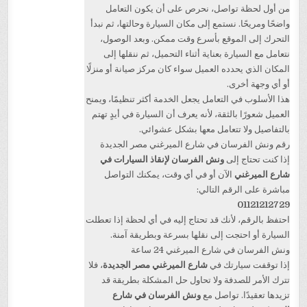
من أول لحظة تواصل، نحرص على أن يكون التعامل
واضحًا ومريحًا. نستمع إلى مكان السيارة وحالتها، ثم نبدأ
التحرك إلى الموقع بأسرع وقت ممكن. وبعد الوصول،
نتعامل مع السيارة بعناية أثناء التحميل، ثم ننقلها إلى
المكان الذي يحدده العميل سواء كان مركز صيانة أو منزلًا
أو أي وجهة أخرى.
هذا الأسلوب في التعامل يجعل الخدمة أكثر تنظيمًا، ويمنح
العميل شعورًا بالثقة، لأنه يعرف أن السيارة في أيدٍ تهتم
بالتفاصيل ولا تتعامل معها بشكل عشوائي.
رقم ونش الفرسان في شارع الميرغني مصر الجديدة
إذا كنت تحتاج إلى
ونش الفرسان لإنقاذ السيارات في
شارع الميرغني
الآن أو في أي وقت، يمكنك التواصل
مباشرة على الرقم التالي:
01121212729
احتفظ بالرقم، لأنك قد تحتاج إليه في أي لحظة إذا تعطلت
السيارة أو احتجت إلى نقلها بسرعة وبطريقة آمنة.
ونش الفرسان في شارع الميرغني 24 ساعة
إذا توقفت سيارتك في
شارع الميرغني مصر الجديدة
، فلا
تترك الأمر للصدفة ولا تحاول حل المشكلة بطريقة قد
تزيدها تعقيدًا. تواصل مع
ونش الفرسان في شارع