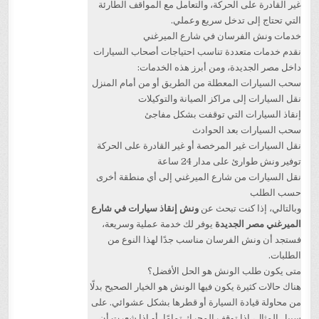
غير القادرة على الحركة، والتعامل مع المواقف الطارئة
التي تحتاج إلى تدخل سريع وعملي.
خدمات ونش الفرسان في شارع الميرغني
نقدم خدمات متعددة تناسب احتياجات أصحاب السيارات
داخل مصر الجديدة، ومن أبرز هذه الخدمات:
سحب السيارات المعطلة من الطريق أو من أمام المنزل
نقل السيارات إلى مراكز الصيانة والتوكيلات
إنقاذ السيارات التي توقفت بشكل مفاجئ
سحب السيارات بعد الحوادث
نقل السيارات غير المرخصة أو غير القادرة على الحركة
توفير ونش طوارئ على مدار 24 ساعة
نقل السيارات من شارع الميرغني إلى أي منطقة أخرى
حسب الطلب
وبالتالي، إذا كنت تبحث عن
ونش إنقاذ سيارات في شارع
الميرغني مصر الجديدة
يوفر لك خدمة عملية وسريعة،
فستجد أن ونش الفرسان مناسب جدًا لهذا النوع من
الطلبات.
متى يكون طلب الونش هو الحل الأفضل؟
هناك حالات كثيرة يكون فيها الونش هو الخيار الصحيح بدلًا
من محاولة قيادة السيارة أو قطرها بشكل عشوائي. على
سبيل المثال، إذا توقف المحرك تمامًا، أو إذا شعرت أن