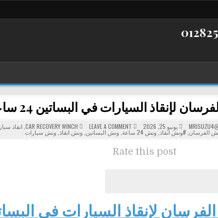
لإنقاذ السيارات في البساتين 24 ساعة – سحب ونقل سيارات بسرعة وأمان
POSTED
ON
MRISUZU4@
يونيو 25, 2026
LEAVE A COMMENT
CAR RECOVERY WINCH
,
انقاذ سيا
ونش
IN
ش الفرسان
,
#ونش انقاذ
,
ونش 24 ساعة
,
ونش البساتين
,
ونش انقاذ
,
ونش سيارات
الفرسان
لإنقاذ
السيارات
Rate this post
في
البساتين
24
ساعة
–
سحب
ونقل
سيارات
بسرعة
فرسان لإنقاذ السيارات في البساتين 24 س
وأمان