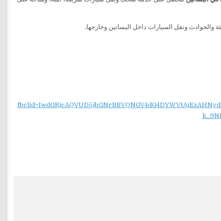
 والحوادث ونقل السيارات داخل البساتين وخارجها.
fbclid=IwdGRjcAQVUD5jbGNrBBVQNGV4dG4DYWVtAjExAH
k_9N