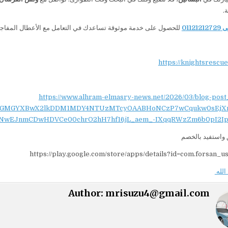
0112
للحصول على خدمة موثوقة تساعدك في التعامل مع الأعطال المفاجئة
https://knightsrescu
https://www.alhram-elmasry-news.net/2026/03/blog-post
NydGMGYXBwX2lkDDM1MDY4NTUzMTcyOAABHoNCzP7wCqukw0sEjX
NwEJnmCDwHDVCe00chrO2hH7hf16jL_aem_-IXqqRWzZm6b0pI2Ip
واستفيد بالخصم
https://play.google.com/store/apps/details?id=com.forsan_u
الله
Author:
mrisuzu4@gmail.com