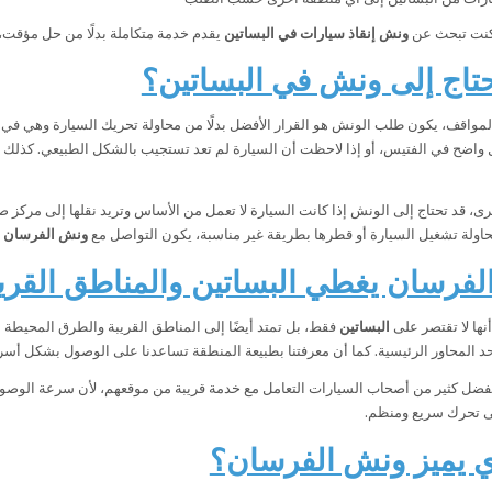
ا كنت تبحث عن
ونش إنقاذ سيارات في البساتين
يقدم خدمة متكاملة بدلًا من حل مؤقت،
تاج إلى ونش في البساتين؟
لمواقف، يكون طلب الونش هو القرار الأفضل بدلًا من محاولة تحريك السيارة وهي في حا
واضح في الفتيس، أو إذا لاحظت أن السيارة لم تعد تستجيب بالشكل الطبيعي. كذلك إ
ى، قد تحتاج إلى الونش إذا كانت السيارة لا تعمل من الأساس وتريد نقلها إلى مركز صيا
اولة تشغيل السيارة أو قطرها بطريقة غير مناسبة، يكون التواصل مع
ونش الفرسان ف
فرسان يغطي البساتين والمناطق القري
نها لا تقتصر على
البساتين
فقط، بل تمتد أيضًا إلى المناطق القريبة والطرق المحيطة به
د المحاور الرئيسية. كما أن معرفتنا بطبيعة المنطقة تساعدنا على الوصول بشكل أس
فضل كثير من أصحاب السيارات التعامل مع خدمة قريبة من موقعهم، لأن سرعة الوصول 
لى تحرك سريع ومنظم.
ي يميز ونش الفرسان؟