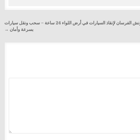
ونش الفرسان لإنقاذ السيارات في أرض اللواء 24 ساعة – سحب ونقل سيارات
بسرعة وأمان →