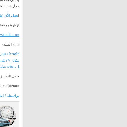
مدار 24 ساعة.
ا
تصل الآن على 1212729
لزيارة موقعنا
ewinch.com
لاراء العملاء
_307.html?
mD7V_52z
iAnw&m=1
حمل التطبيق 
sers.forsan
بواسطة / اية 