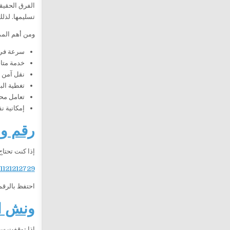
الفرق الحقيق
تسليمها. لذل
ومن أهم المم
سرعة في 
خدمة متاحة 24 
نقل آمن 
تغطية الب
تعامل مح
إمكانية ن
رقم ون
إذا كنت تحتاج
1121212729
احتفظ بالرقم
ونش الف
إذا توقفت س