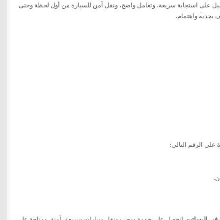
يل على استجابة سريعة، وتعامل واضح، ونقل آمن للسيارة من أول لحظة وحتى
 بجدية واهتمام.
على الرقم التالي:
ن.
في البساتين
لتحصل على خدمة سحب ونقل سيارات سريعة، آمنة، ومتاحة على