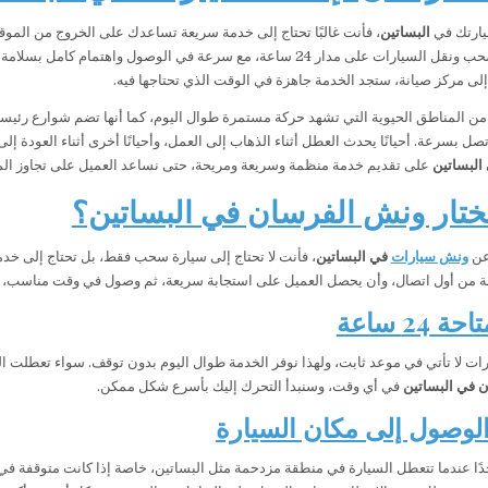
يارتك في
البساتين
، فأنت غالبًا تحتاج إلى خدمة سريعة تساعدك على الخروج من الموقف
نوفر خدمة سحب ونقل السيارات على مدار 24 ساعة، مع سرعة في الوصول 
إلى مركز صيانة، ستجد الخدمة جاهزة في الوقت الذي تحتاجها فيه.
ن المناطق الحيوية التي تشهد حركة مستمرة طوال اليوم، كما أنها تضم شوارع رئيسية و
 بسرعة. أحيانًا يحدث العطل أثناء الذهاب إلى العمل، وأحيانًا أخرى أثناء العودة إ
البساتين
على تقديم خدمة منظمة وسريعة ومريحة، حتى نساعد العميل على تجاوز الم
تختار ونش الفرسان في البساتين؟
عن
ونش سيارات
في البساتين
، فأنت لا تحتاج إلى سيارة سحب فقط، بل تحتاج إلى خدم
 من أول اتصال، وأن يحصل العميل على استجابة سريعة، ثم وصول في وقت مناسب، وبع
24 ساعة
ات لا تأتي في موعد ثابت، ولهذا نوفر الخدمة طوال اليوم بدون توقف. سواء تعطلت الس
 في البساتين
في أي وقت، وسنبدأ التحرك إليك بأسرع شكل ممكن.
لوصول إلى مكان السيارة
ًا عندما تتعطل السيارة في منطقة مزدحمة مثل البساتين، خاصة إذا كانت متوقفة 