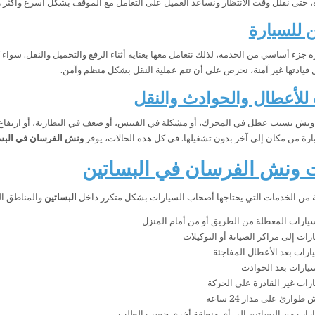
، حتى نقلل وقت الانتظار ونساعد العميل على التعامل مع الموقف بشكل أسرع وأكثر ر
 للسيارة
ة جزء أساسي من الخدمة، لذلك نتعامل معها بعناية أثناء الرفع والتحميل والنقل. سوا
قيادتها غير آمنة، نحرص على أن تتم عملية النقل بشكل منظم وآمن.
لأعطال والحوادث والنقل
 ونش بسبب عطل في المحرك، أو مشكلة في الفتيس، أو ضعف في البطارية، أو ارتفاع 
ارة من مكان إلى آخر بدون تشغيلها. في كل هذه الحالات، يوفر
ونش الفرسان في البس
 ونش الفرسان في البساتين
 من الخدمات التي يحتاجها أصحاب السيارات بشكل متكرر داخل
البساتين
والمناطق الق
ارات المعطلة من الطريق أو من أمام المنزل
رات إلى مراكز الصيانة أو التوكيلات
يارات بعد الأعطال المفاجئة
ارات بعد الحوادث
رات غير القادرة على الحركة
وارئ على مدار 24 ساعة
ارات من البساتين إلى أي منطقة أخرى حسب الطلب