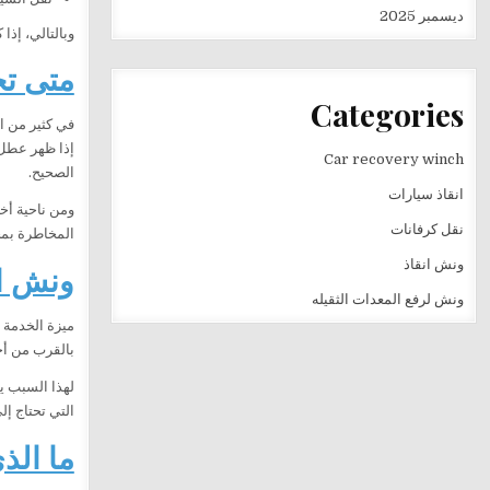
ديسمبر 2025
وبالتالي، إذ
متى تح
Categories
في كثير من ا
إذا ظهر عطل 
Car recovery winch
الصحيح.
انقاذ سيارات
ومن ناحية أخر
نقل كرفانات
المخاطرة بمح
ونش انقاذ
ونش ال
ونش لرفع المعدات الثقيله
ميزة الخدمة أ
بالقرب من أح
لهذا السبب ي
التي تحتاج إ
ما الذ