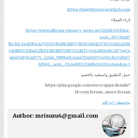
https://knightsrescuewinch.com
لاراء العملاء
https://www.alhram-elmasry-news.net/2026/03/blog-
post_307.html?
fbclid=IwdGRjcAQVUD5jbGNrBBVQNGV4dG4DYWVtAjExAHN
ydGMGYXBwX2lkDDM1MDY4NTUzMTcyOAABHoNCzP7wCq
ukw0sEjXmD7V_52zk_9NNwEJnmCDwHDVCe00chrO2hH7
hf16jL_aem_-IXqqRWzZm6b0pI2IpiAnw&m=1
حمل التطبيق واستفيد بالخصم
https://play.google.com/store/apps/details?
id=com.forsan_users.forsan
بواسطة / اية الله
Author:
mrisuzu4@gmail.com