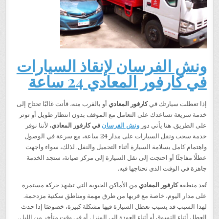
ونش الفرسان لإنقاذ السيارات
في كارفور المعادي 24 ساعة
إذا تعطلت سيارتك في
كارفور المعادي
أو بالقرب منه، فأنت غالبًا تحتاج إلى
خدمة سريعة تساعدك على التعامل مع الموقف بدون انتظار طويل أو توتر
على الطريق. هنا يأتي دور
ونش الفرسان
في كارفور المعادي
، لأننا نوفر
خدمة سحب ونقل السيارات على مدار 24 ساعة، مع سرعة في الوصول
واهتمام كامل بسلامة السيارة أثناء التحميل والنقل. لذلك، سواء واجهت
عطلًا مفاجئًا أو احتجت إلى نقل السيارة إلى مركز صيانة، ستجد الخدمة
جاهزة في الوقت الذي تحتاجها فيه.
تُعد منطقة
كارفور المعادي
من الأماكن الحيوية التي تشهد حركة مستمرة
على مدار اليوم، خاصة مع قربها من طرق مهمة ومناطق سكنية مزدحمة.
لهذا السبب قد يسبب تعطل السيارة فيها مشكلة كبيرة، خصوصًا إذا حدث
العطل أثناء التسوق أو أثناء العودة إلى المنزل أو في وقت متأخر من الليل.