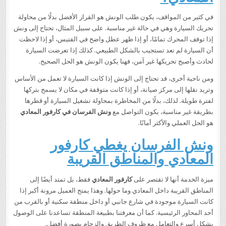
في كثير من المواقف، يكون طلب الونش هو القرار الأفضل بدلًا من محاولة
تحريك السيارة وهي في حالة غير مناسبة. على سبيل المثال، تحتاج إلى ونش
إذا توقف المحرك تمامًا، أو إذا ظهر عطل واضح في الفتيس، أو إذا لاحظت
أن السيارة لم تعد تستجيب بالشكل الطبيعي. كذلك إذا تعرضت السيارة
لحادث وأصبح تحريكها غير آمن، فهنا يكون الونش هو الحل الصحيح.
ومن ناحية أخرى، قد تحتاج إلى الونش إذا كانت السيارة لا تعمل من الأساس
وتريد نقلها إلى مركز صيانة، أو إذا كانت متوقفة في مكان لا يسمح بتركها
لفترة طويلة. لذلك، بدلًا من المخاطرة بمحاولة تشغيل السيارة أو قطرها
بطريقة غير مناسبة، يكون التواصل مع
ونش الفرسان في كارفور المعادي
هو الحل العملي والأكثر أمانًا.
ونش الفرسان يغطي كارفور
المعادي والمناطق القريبة
ميزة الخدمة أنها لا تقتصر على
كارفور المعادي
فقط، بل تمتد أيضًا إلى
المناطق القريبة داخل المعادي وما حولها. وهذا يمنح العميل مرونة أكبر إذا
كانت السيارة موجودة في شارع جانبي أو داخل منطقة سكنية أو بالقرب من
أحد المحاور الرئيسية. كما أن معرفتنا بطبيعة المنطقة تساعدنا على الوصول
بشكل أسرع والتعامل مع ظروف الطريق والزحام بصورة أفضل.