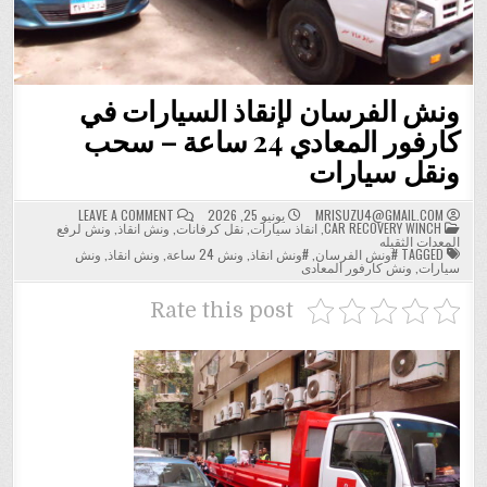
ونش الفرسان لإنقاذ السيارات في
كارفور المعادي 24 ساعة – سحب
ونقل سيارات
ON
MRISUZU4@GMAIL.COM
يونيو 25, 2026
LEAVE A COMMENT
POSTED
ونش
CAR RECOVERY WINCH
,
انقاذ سيارات
,
نقل كرفانات
,
ونش انقاذ
,
ونش لرفع
IN
الفرسان
المعدات الثقيله
لإنقاذ
TAGGED
#ونش الفرسان
,
#ونش انقاذ
,
ونش 24 ساعة
,
ونش انقاذ
,
ونش
السيارات
سيارات
,
ونش كارفور المعادى
في
كارفور
المعادي
Rate this post
24
ساعة
–
سحب
ونقل
سيارات