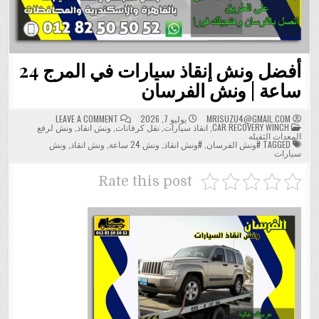
أفضل ونش إنقاذ سيارات في المرج 24
ساعة | ونش الفرسان
ON
MRISUZU4@GMAIL.COM
يوليو 7, 2026
LEAVE A COMMENT
POSTED
أفضل
CAR RECOVERY WINCH
,
انقاذ سيارات
,
نقل كرفانات
,
ونش انقاذ
,
ونش لرفع
IN
ونش
المعدات الثقيله
إنقاذ
TAGGED
#ونش الفرسان
,
#ونش انقاذ
,
ونش 24 ساعة
,
ونش انقاذ
,
ونش
سيارات
سيارات
في
المرج
24
Rate this post
ساعة
|
ونش
الفرسان