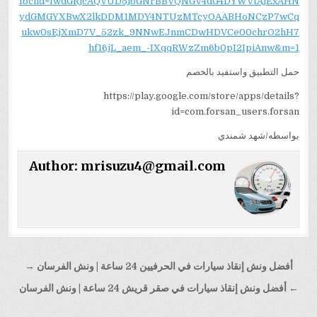
fbclid=IwdGRjcAQVUD5jbGNrBBVQNGV4dG4DYWVtAjExAHN
ydGMGYXBwX2lkDDM1MDY4NTUzMTcyOAABHoNCzP7wCq
ukw0sEjXmD7V_52zk_9NNwEJnmCDwHDVCe00chrO2hH7
hf16jL_aem_-IXqqRWzZm6b0pI2IpiAnw&m=1
حمل التطبيق واستفيد بالخصم
https://play.google.com/store/apps/details?
id=com.forsan_users.forsan
بواسطه/شهد شمندي
Author:
mrisuzu4@gmail.com
تصفّح
أفضل ونش إنقاذ سيارات في الحرفيين 24 ساعة | ونش الفرسان →
المقالات
← أفضل ونش إنقاذ سيارات في صقر قريش 24 ساعة | ونش الفرسان