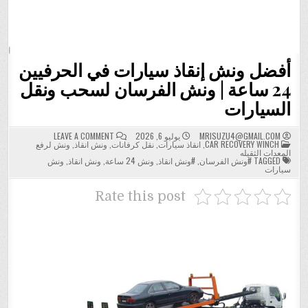
أفضل ونش إنقاذ سيارات في الحرفيين
24 ساعة | ونش الفرسان لسحب ونقل
السيارات
ON
MRISUZU4@GMAIL.COM
يوليو 6, 2026
LEAVE A COMMENT
POSTED
أفضل
CAR RECOVERY WINCH
,
انقاذ سيارات
,
نقل كرفانات
,
ونش انقاذ
,
ونش لرفع
IN
ونش
المعدات الثقيله
إنقاذ
TAGGED
#ونش الفرسان
,
#ونش انقاذ
,
ونش 24 ساعة
,
ونش انقاذ
,
ونش
سيارات
سيارات
في
الحرفيين
24
Rate this post
ساعة
|
ونش
الفرسان
لسحب
ونقل
السيارات