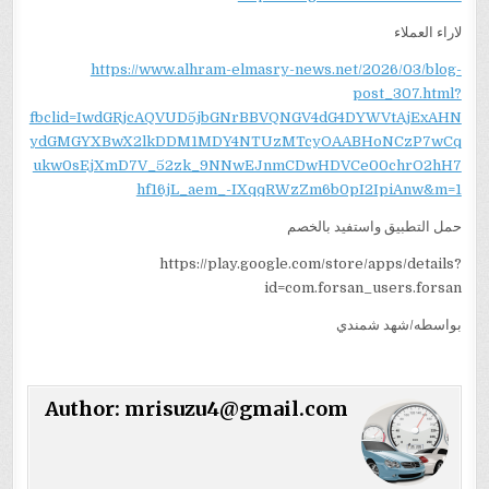
لاراء العملاء
https://www.alhram-elmasry-news.net/2026/03/blog-
post_307.html?
fbclid=IwdGRjcAQVUD5jbGNrBBVQNGV4dG4DYWVtAjExAHN
ydGMGYXBwX2lkDDM1MDY4NTUzMTcyOAABHoNCzP7wCq
ukw0sEjXmD7V_52zk_9NNwEJnmCDwHDVCe00chrO2hH7
hf16jL_aem_-IXqqRWzZm6b0pI2IpiAnw&m=1
حمل التطبيق واستفيد بالخصم
https://play.google.com/store/apps/details?
id=com.forsan_users.forsan
بواسطه/شهد شمندي
Author:
mrisuzu4@gmail.com