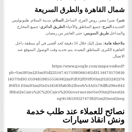
شمال القاهرة والطرق السريعة
شبرا:
شبرا مصر، روض الفرج، الساحل.
السلام:
مدينة السلام، هليوبوليس
الجديدة.
المرج:
جميع المناطق والأحياء.
الطريق الدائري:
جميع المخارج
والمداخل.
طريق السويس:
حتى العاشر من رمضان.
ملاحظة هامة:
نصل إليك خلال 15 دقيقة كحد أقصى في أي منطقة داخل
القاهرة الكبرى. للمناطق البعيدة، يتم تحديد وقت الوصول المتوقع عند
الاتصال.
https://www.google.com/maps/embed?
pb=!1m18!1m12!1m3!1d221547.45759806654!2d31.14473570616
1407!3d30.059485985555634!2m3!1f0!2f0!3f0!3m2!1i1024!2i76
8!4f13.1!3m3!1m2!1s0x14583fa60b21beeb%3A0x79dfb296e842
3bba!2sCairo%2C%20Cairo%20Governorate!5e0!3m2!1sen!2s
eg!4v1653312747382!5m2!1sen!2seg
نصائح للعملاء عند طلب خدمة
ونش انقاذ سيارات