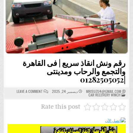
رقم ونش انقاذ سريع | فى القاهرة
والتجمع والرحاب ومدينتى
|01282505052
ON
MRISUZU4@GMAIL.COM
ديسمبر 24, 2025
LEAVE A COMMENT
POSTED
رقم
CAR RECOVERY WINCH
IN
ونش
انقاذ
سريع
Rate this post
|
فى
القاهرة
والتجمع
والرحاب
ومدينتى
|01282505052