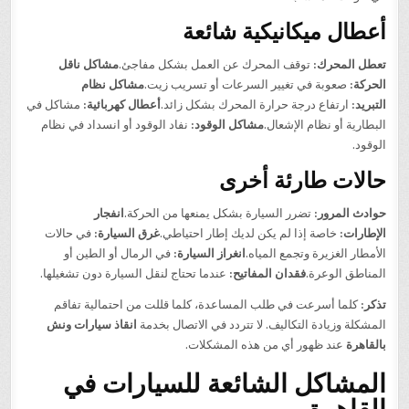
أعطال ميكانيكية شائعة
تعطل المحرك:
توقف المحرك عن العمل بشكل مفاجئ.
مشاكل ناقل
الحركة:
صعوبة في تغيير السرعات أو تسريب زيت.
مشاكل نظام
التبريد:
ارتفاع درجة حرارة المحرك بشكل زائد.
أعطال كهربائية:
مشاكل في
البطارية أو نظام الإشعال.
مشاكل الوقود:
نفاد الوقود أو انسداد في نظام
الوقود.
حالات طارئة أخرى
حوادث المرور:
تضرر السيارة بشكل يمنعها من الحركة.
انفجار
الإطارات:
خاصة إذا لم يكن لديك إطار احتياطي.
غرق السيارة:
في حالات
الأمطار الغزيرة وتجمع المياه.
انغراز السيارة:
في الرمال أو الطين أو
المناطق الوعرة.
فقدان المفاتيح:
عندما تحتاج لنقل السيارة دون تشغيلها.
تذكر:
كلما أسرعت في طلب المساعدة، كلما قللت من احتمالية تفاقم
المشكلة وزيادة التكاليف. لا تتردد في الاتصال بخدمة
انقاذ سيارات ونش
بالقاهرة
عند ظهور أي من هذه المشكلات.
المشاكل الشائعة للسيارات في
القاهرة