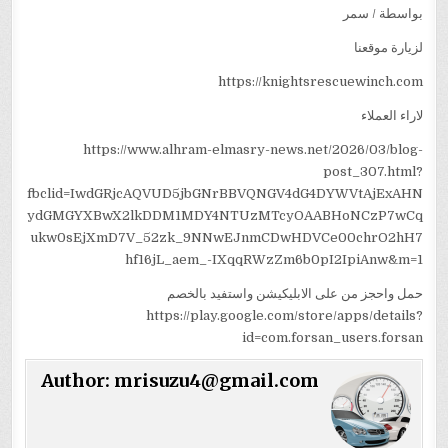
بواسطة / سمر
لزيارة موقعنا
https://knightsrescuewinch.com
لاراء العملاء
https://www.alhram-elmasry-news.net/2026/03/blog-
post_307.html?
fbclid=IwdGRjcAQVUD5jbGNrBBVQNGV4dG4DYWVtAjExAHN
ydGMGYXBwX2lkDDM1MDY4NTUzMTcyOAABHoNCzP7wCq
ukw0sEjXmD7V_52zk_9NNwEJnmCDwHDVCe00chrO2hH7
hf16jL_aem_-IXqqRWzZm6b0pI2IpiAnw&m=1
حمل واحجز من على الابليكيشن واستفيد بالخصم
https://play.google.com/store/apps/details?
id=com.forsan_users.forsan
Author:
mrisuzu4@gmail.com