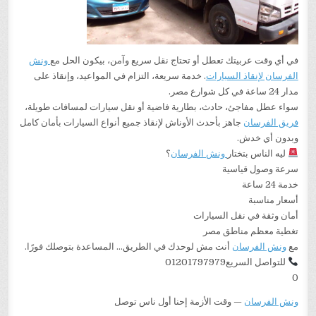
في أي وقت عربيتك تعطل أو تحتاج نقل سريع وآمن، بيكون الحل مع
ونش
الفرسان لإنقاذ السيارات
. خدمة سريعة، التزام في المواعيد، وإنقاذ على
مدار 24 ساعة في كل شوارع مصر.
سواء عطل مفاجئ، حادث، بطارية فاضية أو نقل سيارات لمسافات طويلة،
فريق الفرسان
جاهز بأحدث الأوناش لإنقاذ جميع أنواع السيارات بأمان كامل
وبدون أي خدش.
ليه الناس بتختار
ونش الفرسان
؟
سرعة وصول قياسية
خدمة 24 ساعة
أسعار مناسبة
أمان وثقة في نقل السيارات
تغطية معظم مناطق مصر
مع
ونش الفرسان
أنت مش لوحدك في الطريق… المساعدة بتوصلك فورًا.
للتواصل السريع01201797979
0
ونش الفرسان
— وقت الأزمة إحنا أول ناس توصل