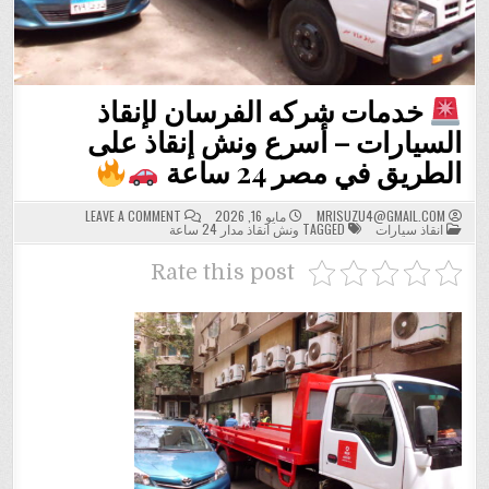
خدمات شركه الفرسان لإنقاذ
السيارات – أسرع ونش إنقاذ على
الطريق في مصر 24 ساعة
ON
MRISUZU4@GMAIL.COM
مايو 16, 2026
LEAVE A COMMENT
POSTED
انقاذ سيارات
TAGGED
ونش انقاذ مدار 24 ساعة
IN
خدمات
شركه
الفرسان
Rate this post
لإنقاذ
السيارات
–
أسرع
ونش
إنقاذ
على
الطريق
في
مصر
24
ساعة