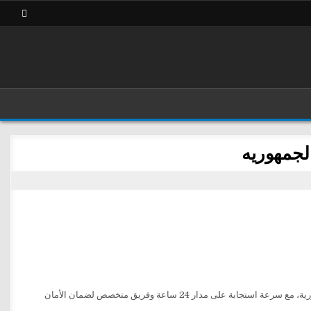
يقدم ونش إنقاذ الفرسان مجموعة متكاملة من خدمات إنقاذ ونقل السيارات في جميع أنحاء الجمهورية، مع سرعة استجابة على مدار 24 ساعة وفريق متخصص لضمان الأمان