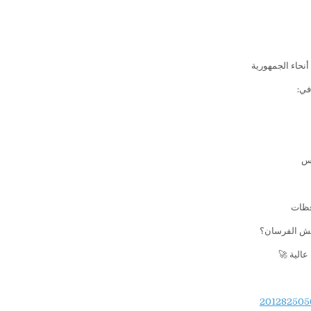
أنحاء الجمهورية
في:
مس
فظات
ونش الفرسان؟
الية 🚀