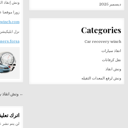
ونش إنقاذ ال
ديسمبر 2025
زورا موقعنا 
ewinch.com
Categories
نزل ابليكيشن
users.forsa
Car recovery winch
انقاذ سيارات
نقل كرفانات
ونش انقاذ
ونش لرفع المعدات الثقيله
تصفّح
← ونش انقاذ-ون
المقالا
اترك تعليقا
لن يتم نشر عن