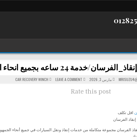
رسان/خدمة 24 ساعه بجميع انحاء الجمهوريه
POSTED
ON
MRISUZU4@
مارس 3, 2026
LEAVE A COMMENT
CAR RECOVERY WINCH
IN
ونش_إنقاذ_الفرسان/
خدمة
24
Rate this post
ساعه
بجميع
انحاء
الجمهوريه
ن
اقل تكلف
إنقاذ الفرسان
تك.