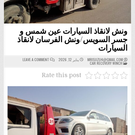
ونش لانقاذ السيارات عين شمس و
جسر السويس/ونش الفرسان لانقاذ
السيارات
ON
MRISUZU4@GMAIL.COM
يناير 12, 2026
LEAVE A COMMENT
POSTED
ونش
CAR RECOVERY WINCH
IN
لانقاذ
السيارات
عين
Rate this post
شمس
و
جسر
السويس/
ونش
الفرسان
لانقاذ
السيارات