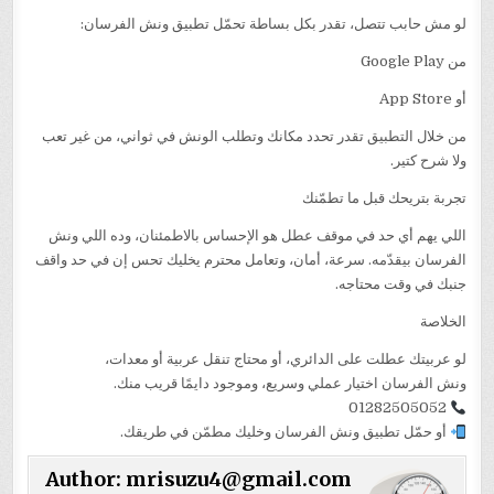
لو مش حابب تتصل، تقدر بكل بساطة تحمّل تطبيق ونش الفرسان:
من Google Play
أو App Store
من خلال التطبيق تقدر تحدد مكانك وتطلب الونش في ثواني، من غير تعب
ولا شرح كتير.
تجربة بتريحك قبل ما تطمّنك
اللي يهم أي حد في موقف عطل هو الإحساس بالاطمئنان، وده اللي ونش
الفرسان بيقدّمه. سرعة، أمان، وتعامل محترم يخليك تحس إن في حد واقف
جنبك في وقت محتاجه.
الخلاصة
لو عربيتك عطلت على الدائري، أو محتاج تنقل عربية أو معدات،
ونش الفرسان اختيار عملي وسريع، وموجود دايمًا قريب منك.
01282505052
أو حمّل تطبيق ونش الفرسان وخليك مطمّن في طريقك.
Author:
mrisuzu4@gmail.com