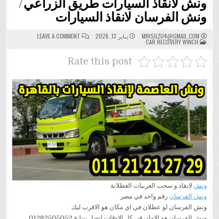
ونش لانقاذ السيارات طريق الزراعي/
ونش الفرسان لانقاذ السيارات
ON
MRISUZU4@GMAIL.COM
يناير 13, 2026
LEAVE A COMMENT
POSTED
ونش
CAR RECOVERY WINCH
IN
لانقاذ
السيارات
طريق
Rate this post
الزراعي/
ونش
الفرسان
لانقاذ
السيارات
ونش
لانقاذ و سحب العربيات العطلانة
ونش الفرسان
رقم واحد في مصر
ونش الفرسان لو عطلان في اي مكان هو الاقرب ليك
ونش الفرسان هو الامان في كل الاوقات اتصل بينا ع 01282505052