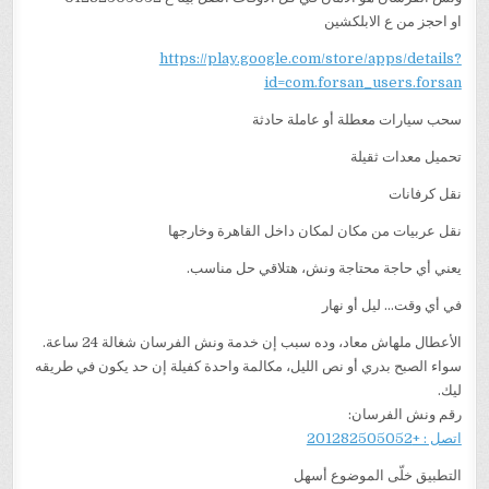
او احجز من ع الابلكشين
https://play.google.com/store/apps/details?
id=com.forsan_users.forsan
سحب سيارات معطلة أو عاملة حادثة
تحميل معدات ثقيلة
نقل كرفانات
نقل عربيات من مكان لمكان داخل القاهرة وخارجها
يعني أي حاجة محتاجة ونش، هتلاقي حل مناسب.
في أي وقت… ليل أو نهار
الأعطال ملهاش معاد، وده سبب إن خدمة ونش الفرسان شغالة 24 ساعة.
سواء الصبح بدري أو نص الليل، مكالمة واحدة كفيلة إن حد يكون في طريقه
ليك.
رقم ونش الفرسان:
اتصل : +201282505052
التطبيق خلّى الموضوع أسهل