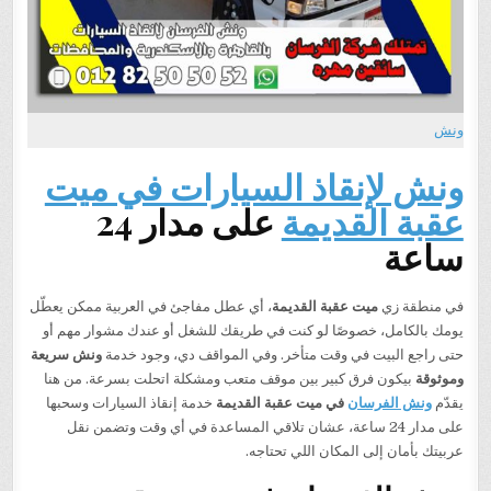
ونش
ونش لإنقاذ السيارات في ميت
عقبة القديمة
على مدار 24
ساعة
في منطقة زي
ميت عقبة القديمة
، أي عطل مفاجئ في العربية ممكن يعطّل
يومك بالكامل، خصوصًا لو كنت في طريقك للشغل أو عندك مشوار مهم أو
حتى راجع البيت في وقت متأخر. وفي المواقف دي، وجود خدمة
ونش سريعة
وموثوقة
بيكون فرق كبير بين موقف متعب ومشكلة اتحلت بسرعة. من هنا
يقدّم
ونش الفرسان
في ميت عقبة القديمة
خدمة إنقاذ السيارات وسحبها
على مدار 24 ساعة، عشان تلاقي المساعدة في أي وقت وتضمن نقل
عربيتك بأمان إلى المكان اللي تحتاجه.