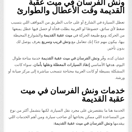
ونش الفرسان في ميت عقبة
القديمة وقت الأعطال والطوارئ
تعطل السيارة في الشارع أو على جانب الطريق من المواقف اللي بتسبب
ضغط لأي سائق، خصوصًا لو العربية بطلت فجأة أو حصل فيها عطل يمنعها
من الحركة. ومع طبيعة الحركة في
ميت عقبة القديمة
والشوارع المحيطة
بيها، بيكون مهم جدًا إنك تتعامل مع
ونش قريب وسريع
يعرف يوصل لك
بدون تأخير.
عشان كده، وفّر
ونش الفرسان في ميت عقبة القديمة
خدمة متاحة طوال
اليوم، هدفها الأساسي
إنقاذ السيارات المعطلة ونقلها بأمان
، سواء كانت
المشكلة بسيطة أو كانت العربية محتاجة تتسحب مباشرة إلى مركز صيانة أو
ورشة.
خدمات ونش الفرسان في ميت
عقبة القديمة
الخدمة هنا ما بتقتصرش على مجرد نقل السيارة، لكنها بتشمل أكثر من نوع
من المساعدة اللي ممكن يحتاجها أي صاحب سيارة. ومن أهم الخدمات اللي
بيقدمها
ونش الفرسان في ميت عقبة القديمة
: