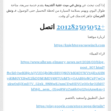
إذا كنت تبحث عن
ونش في ميت عقبة القديمة
يقدم خدمة سريعة، متاحة
طوال اليوم، ويهتم بسلامة السيارة من لحظة التحميل حتى الوصول، فـ
ونش
الفرسان
جاهز لخدمتك في أي وقت.
+201282505052
اتصل
لزيارة موقعنا
https://knightsrescuewinch.com
لاراء العملاء
https://www.alhram-elmasry-news.net/2026/03/blog-
post_307.html?
fbclid=IwdGRjcAQVUD5jbGNrBBVQNGV4dG4DYWVtAjExAHN
ydGMGYXBwX2lkDDM1MDY4NTUzMTcyOAABHoNCzP7wCq
ukw0sEjXmD7V_52zk_9NNwEJnmCDwHDVCe00chrO2hH7
hf16jL_aem_-IXqqRWzZm6b0pI2IpiAnw&m=1
حمل التطبيق واستفيد بالخصم
https://play.google.com/store/apps/details?