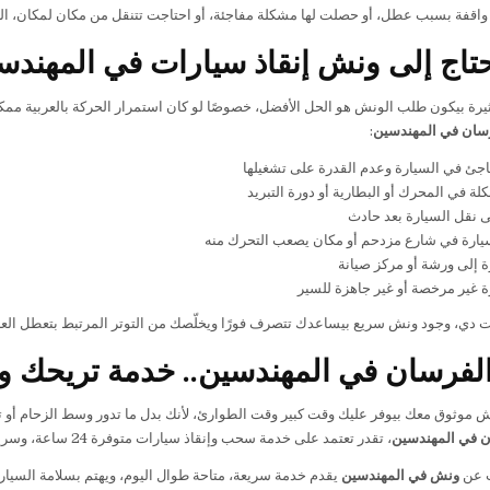
 واقفة بسبب عطل، أو حصلت لها مشكلة مفاجئة، أو احتاجت تتنقل من مكان لمكان، ال
تاج إلى ونش إنقاذ سيارات في المهندس
رة بيكون طلب الونش هو الحل الأفضل، خصوصًا لو كان استمرار الحركة بالعربية ممك
سان في المهندسين
:
جئ في السيارة وعدم القدرة على تشغيلها
ة في المحرك أو البطارية أو دورة التبريد
ى نقل السيارة بعد حادث
يارة في شارع مزدحم أو مكان يصعب التحرك منه
 إلى ورشة أو مركز صيانة
 غير مرخصة أو غير جاهزة للسير
ت دي، وجود ونش سريع بيساعدك تتصرف فورًا ويخلّصك من التوتر المرتبط بتعطل الع
فرسان في المهندسين.. خدمة تريحك و
 موثوق معك بيوفر عليك وقت كبير وقت الطوارئ، لأنك بدل ما تدور وسط الزحام أو ت
 في المهندسين
، تقدر تعتمد على خدمة سحب وإنقاذ سيارات متوفرة 24 ساعة، وسريعة في الوصول، وتهتم بنقل السيارة بشكل آمن ومنظم.
ث عن
ونش في المهندسين
يقدم خدمة سريعة، متاحة طوال اليوم، ويهتم بسلامة السيا