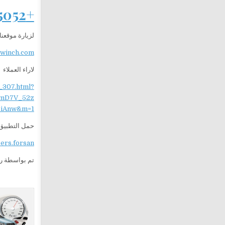
+201282505052
لزيارة موقعنا
ewinch.com
لاراء العملاء
_307.html?
mD7V_52z
iAnw&m=1
حمل التطبيق 
sers.forsan
تم بواسطة ر