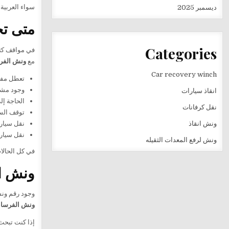
سواء العربية
ديسمبر 2025
متى تح
Categories
في مواقف كثي
مع
ونش الفر
Car recovery winch
تعطل مفا
وجود مشكل
انقاذ سيارات
الحاجة إل
نقل كرفانات
توقف الس
ونش انقاذ
نقل سيارة
نقل سيارة
ونش لرفع المعدات الثقيله
في كل الحالا
ونش ال
وجود رقم ونش
ونش الفرسان
إذا كنت تبح