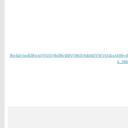
fbclid=IwdGRjcAQVUD5jbGNrBBVQNGV4dG4DYWVtAjExAH
k_9N