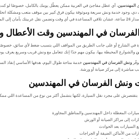
ي
المهندسين
، أي عطل مفاجئ في العربية ممكن يعطّل يومك بالكامل، خصوصًا لو كن
دي، وجود خدمة ونش سريعة وموثوقة بيكون فرق كبير بين موقف متعب ومشكلة اتحلت
أمان إلى المكان اللي تحتاجه.
لفرسان في المهندسين وقت الأعطال و
 في الشارع أو على جانب الطريق من المواقف اللي بتسبب ضغط لأي سائق، خصوصًا لو
ن
والشوارع المحيطة بيها، بيكون مهم جدًا إنك تتعامل مع ونش قريب وسريع يعرف يوص
فّر
ونش الفرسان في المهندسين
خدمة متاحة طوال اليوم، هدفها الأساسي إنقاذ السي
 مباشرة إلى مركز صيانة أو ورشة.
 ونش الفرسان في المهندسين
ا بتقتصرش على مجرد نقل السيارة، لكنها بتشمل أكثر من نوع من المساعدة اللي ممك
ارات المعطلة داخل المهندسين والمناطق المجاورة
رات إلى مراكز الصيانة أو الورش
ع السيارات بعد الحوادث
رات من الأماكن الضيقة أو الجراجات