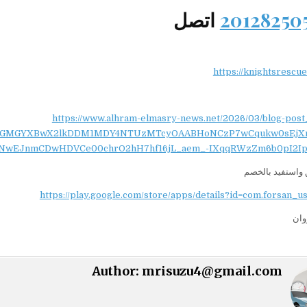
اتصل
https://knightsrescu
https://www.alhram-elmasry-news.net/2026/03/blog-post
NydGMGYXBwX2lkDDM1MDY4NTUzMTcyOAABHoNCzP7wCqukw0sEjX
NwEJnmCDwHDVCe00chrO2hH7hf16jL_aem_-IXqqRWzZm6b0pI2Ip
واستفيد بالخصم
https://play.google.com/store/apps/details?id=com.forsan_u
وان
Author:
mrisuzu4@gmail.com