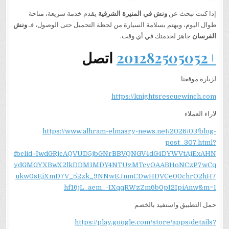
إذا كنت تبحث عن
ونش في المنيرة الشرقية
يقدم خدمة سريعة، متاحة
طوال اليوم، ويهتم بسلامة السيارة من لحظة التحميل حتى الوصول، فـ
ونش
الفرسان
جاهز لخدمتك في أي وقت.
+201282505052
اتصل
لزيارة موقعنا
https://knightsrescuewinch.com
لاراء العملاء
https://www.alhram-elmasry-news.net/2026/03/blog-
post_307.html?
fbclid=IwdGRjcAQVUD5jbGNrBBVQNGV4dG4DYWVtAjExAHN
ydGMGYXBwX2lkDDM1MDY4NTUzMTcyOAABHoNCzP7wCq
ukw0sEjXmD7V_52zk_9NNwEJnmCDwHDVCe00chrO2hH7
hf16jL_aem_-IXqqRWzZm6b0pI2IpiAnw&m=1
حمل التطبيق واستفيد بالخصم
https://play.google.com/store/apps/details?