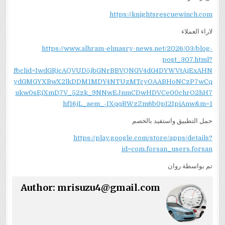
https://knightsrescuewinch.com
لاراء العملاء
https://www.alhram-elmasry-news.net/2026/03/blog-
post_307.html?
fbclid=IwdGRjcAQVUD5jbGNrBBVQNGV4dG4DYWVtAjExAHN
ydGMGYXBwX2lkDDM1MDY4NTUzMTcyOAABHoNCzP7wCq
ukw0sEjXmD7V_52zk_9NNwEJnmCDwHDVCe00chrO2hH7
hf16jL_aem_-IXqqRWzZm6b0pI2IpiAnw&m=1
حمل التطبيق واستفيد بالخصم
https://play.google.com/store/apps/details?
id=com.forsan_users.forsan
تم بواسطة روان
Author:
mrisuzu4@gmail.com