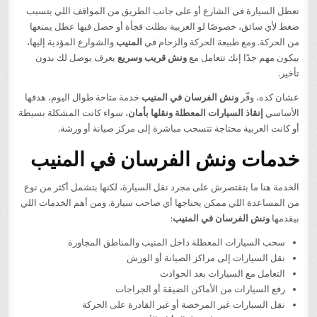
تعطل السيارة في الشارع أو على جانب الطريق من المواقف اللي بتسبب
ضغط لأي سائق، خصوصًا لو العربية بطلت فجأة أو حصل فيها عطل يمنعها
من الحركة. ومع طبيعة الحركة والزحام في
المنيب
والشوارع المؤدية إليها،
بيكون مهم جدًا إنك تتعامل مع
ونش قريب وسريع
يعرف يوصل لك بدون
تأخير.
عشان كده، وفّر
ونش الفرسان في المنيب
خدمة متاحة طوال اليوم، هدفها
الأساسي
إنقاذ السيارات المعطلة ونقلها بأمان
، سواء كانت المشكلة بسيطة
أو كانت العربية محتاجة تتسحب مباشرة إلى مركز صيانة أو ورشة.
خدمات ونش الفرسان في المنيب
الخدمة هنا ما بتقتصرش على مجرد نقل السيارة، لكنها بتشمل أكثر من نوع
من المساعدة اللي ممكن يحتاجها أي صاحب سيارة. ومن أهم الخدمات اللي
بيقدمها
ونش الفرسان في المنيب
:
سحب السيارات المعطلة داخل المنيب والمناطق المجاورة
نقل السيارات إلى مراكز الصيانة أو الورش
التعامل مع السيارات بعد الحوادث
رفع السيارات من الأماكن الضيقة أو الجراجات
نقل السيارات غير المرخصة أو غير القادرة على الحركة