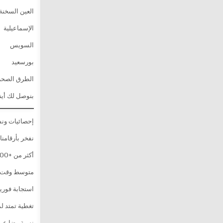
العين السخنة
الإسماعيلية
السويس
بورسعيد
الطرق الصحرا
بنوصل لك أين
إحصائيات ونش
نفخر بأرقامنا
أكثر من +18,000 عملية إنقاذ ناجحة
متوسط وقت الوصول: 30 
استجابة فورية 24 سا
تغطية تمتد ل
نسبة رضا عملاء