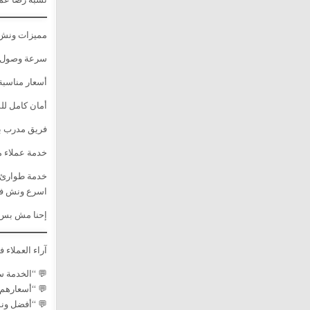
مميزات ونش 
سرعة وصول ق
أسعار مناسبة
أمان كامل للس
فريق مدرب با
خدمة عملاء مت
خدمة طوارئ 24 ساع
اسرع ونش ف
إحنا مش بس ب
آراء العملاء
💬 “الخدمة س
💬 “أسعارهم 
💬 “أفضل ونش