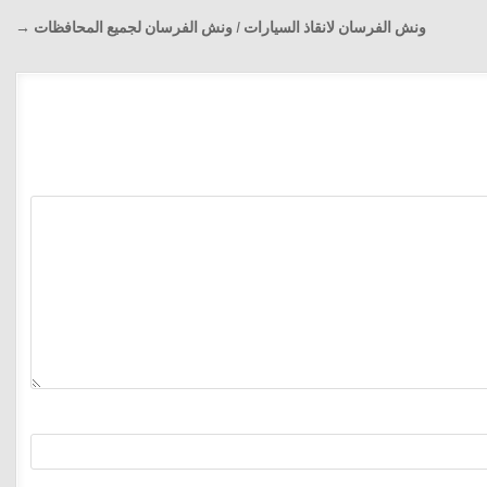
ونش الفرسان لانقاذ السيارات / ونش الفرسان لجميع المحافظات →