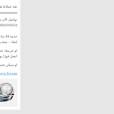
ثقة عملائنا ه
تواصل الآن م
282505052
خدمة 24 ساعة – جميع أيام الأسبوع
إنقاذ – سحب
لو عربيتك ع
اتصل فورًا ب
او ممكن تحم
sers.forsan