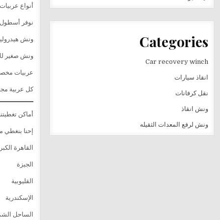
أنواع عربيات 
نوفر أسطول 
Categories
ونش هيدروليك
ونش صغير للأ
Car recovery winch
عربيات مخصصة
انقاذ سيارات
كل عربية مجه
نقل كرفانات
ونش انقاذ
أماكن تغطيتن
ونش لرفع المعدات الثقيله
إحنا بنغطي م
القاهرة الكبر
الجيزة
القليوبية
الإسكندرية
الساحل الشم