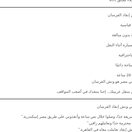
إنقاذ الفرسان
ياسية
 بدون مبالغة
يارة أثناء النقل
حترافية
احة دائمًا
ة
ي مصر هو ونش الفرسان
ننقل عربيتك… إحنا بننقذك في أصعب المواقف.
 في ونش إنقاذ الفرسان
ريعة جدًا، وصلوا خلال نص ساعة وأنقذوني على طريق مصر إسكندرية.”
محترمة جدًا وتعاملهم راقي.”
 إنقاذ تعاملت معاه في القاهرة.”