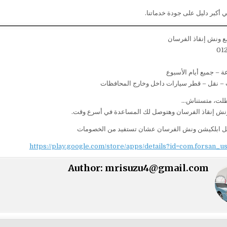
ي أكبر دليل على جودة خدماتنا.
ع ونش إنقاذ الفرسان
01
 – نقل – قطر سيارات داخل وخارج المحافظات
طلت، متستناش…
ونش إنقاذ الفرسان وهتوصل لك المساعدة في أسرع وقت.
ل ابلكيشن ونش الفرسان عشان تستفيد من الخصومات
https://play.google.com/store/apps/details?id=com.forsan_u
Author:
mrisuzu4@gmail.com