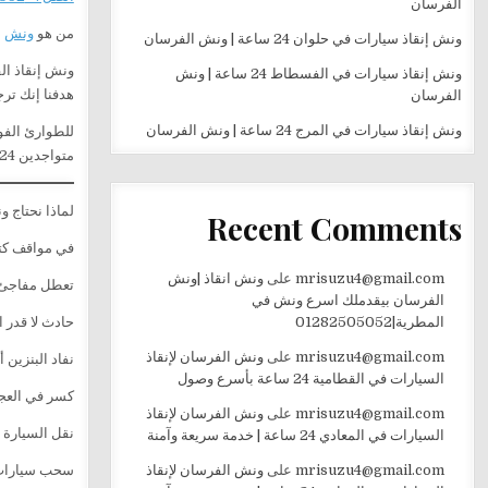
الفرسان
من هو
ونش
إ
ونش إنقاذ سيارات في حلوان 24 ساعة | ونش الفرسان
ونش إنقاذ ال
ونش إنقاذ سيارات في الفسطاط 24 ساعة | ونش
هدفنا إنك تر
الفرسان
ونش إنقاذ سيارات في المرج 24 ساعة | ونش الفرسان
للطوارئ الفورية: 0057
متواجدين 24 ساعة يوميًا – طوال أيام الأسبوع
لماذا نحتاج و
Recent Comments
في مواقف كتي
mrisuzu4@gmail.com
على
ونش انقاذ |ونش
تعطل مفاجئ 
الفرسان بيقدملك اسرع ونش في
المطرية|01282505052
حادث لا قدر ا
mrisuzu4@gmail.com
على
ونش الفرسان لإنقاذ
نفاد البنزين 
السيارات في القطامية 24 ساعة بأسرع وصول
كسر في العجل
mrisuzu4@gmail.com
على
ونش الفرسان لإنقاذ
نقل السيارة 
السيارات في المعادي 24 ساعة | خدمة سريعة وآمنة
mrisuzu4@gmail.com
على
ونش الفرسان لإنقاذ
سحب سيارات ا