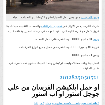
ونش الفرسان
مش بس لنقل السياراتشر و لكرفانات و النعدات التقيلة
شركه الفرسان من الاوئل في
تحميل الكرفانات
والمعدات الثقييله حيث لدينا
فريق كامل ذو خبره عاليه علي تنفيذ المهمه في ارضاء العميل وكفاءه عاليه
ونش
81 جامبو 8000 لديه القدره علي حمل المعده
عربية 91 جامبو 8000لديه القدره في حمل جميع انواع الكرفانات
ونش 71 جامبو 8000
انصل بينا وبلغنا مكانك وابعت لوكيشن وحدد الميعاد هنكون تحت امرك في
نفس الدقيقه
+201282505052
او حمل ابلكيشن الفرسان من علي
جوجل استور او اب استور
https://play.google.com/store/apps/details?