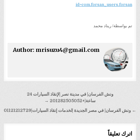
id=com.forsan_users.forsan
تم بواسطة/ ريناد محمد
Author:
mrisuzu4@gmail.com
تصفّح
ونش الفرسان| في مدينة نصر |لإنقاذ السيارات 24
المقالات
ساعة|+201282505052 →
← ونش الفرسان| في مصر الجديدة |لخدمات إنقاذ السيارات|01121212729
اترك تعليقاً