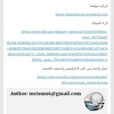
لزيارة موقعنا
https://knightsrescuewinch.com
لاراء العملاء
https://www.alhram-elmasry-news.net/2026/03/blog-
post_307.html?
fbclid=IwdGRjcAQVUD5jbGNrBBVQNGV4dG4DYWVtAjExAHN
ydGMGYXBwX2lkDDM1MDY4NTUzMTcyOAABHoNCzP7wCq
ukw0sEjXmD7V_52zk_9NNwEJnmCDwHDVCe00chrO2hH7
hf16jL_aem_-IXqqRWzZm6b0pI2IpiAnw&m=1
حمل واحجز من على الابليكيشن واستفيد بالخصم
https://play.google.com/store/apps/details?
id=com.forsan_users.forsan
Author:
mrisuzu4@gmail.com