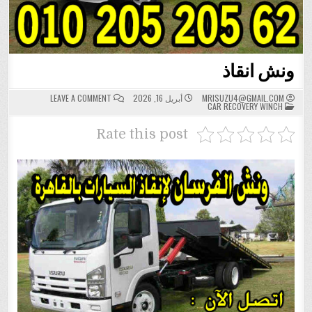
ونش انقاذ
ON
MRISUZU4@GMAIL.COM
أبريل 16, 2026
LEAVE A COMMENT
POSTED
ونش
CAR RECOVERY WINCH
IN
انقاذ
Rate this post