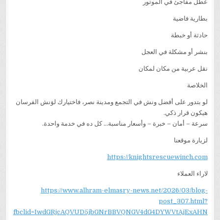
عطل مفاجئ في الموتور
بطارية فاضية
حادثة أو خبطة
بنشر أو مشكلة في العجل
نقل عربية من مكان لمكان
الخلاصة
لو بتدور على أفضل ونش في التجمع ومدينة نصر، فاختيارك لوَنش الفرسان
هيكون قرار ذكي.
سرعة – أمان – خبرة – وأسعار مناسبة… كل ده في خدمة واحدة.
لزيارة موقعنا
https://knightsrescuewinch.com
لاراء العملاء
https://www.alhram-elmasry-news.net/2026/03/blog-
post_307.html?
fbclid=IwdGRjcAQVUD5jbGNrBBVQNGV4dG4DYWVtAjExAHN