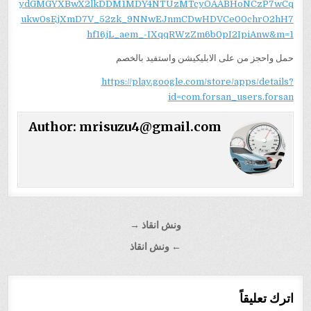
ydGMGYXBwX2lkDDM1MDY4NTUzMTcyOAABHoNCzP7wCq
ukw0sEjXmD7V_52zk_9NNwEJnmCDwHDVCe00chrO2hH7
hf16jL_aem_-IXqqRWzZm6b0pI2IpiAnw&m=1
حمل واحجز من على الابليكيشن واستفيد بالخصم
https://play.google.com/store/apps/details?
id=com.forsan_users.forsan
Author:
mrisuzu4@gmail.com
تصفّح
ونش انقاذ →
المقالات
← ونش انقاذ
اترك تعليقاً