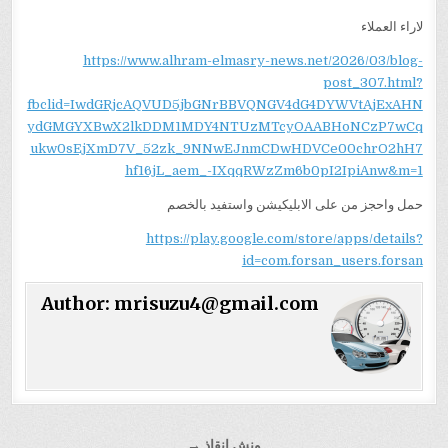
لاراء العملاء
https://www.alhram-elmasry-news.net/2026/03/blog-
post_307.html?
fbclid=IwdGRjcAQVUD5jbGNrBBVQNGV4dG4DYWVtAjExAHN
ydGMGYXBwX2lkDDM1MDY4NTUzMTcyOAABHoNCzP7wCq
ukw0sEjXmD7V_52zk_9NNwEJnmCDwHDVCe00chrO2hH7
hf16jL_aem_-IXqqRWzZm6b0pI2IpiAnw&m=1
حمل واحجز من على الابليكيشن واستفيد بالخصم
https://play.google.com/store/apps/details?
id=com.forsan_users.forsan
Author:
mrisuzu4@gmail.com
تصفّح
ونش انقاذ →