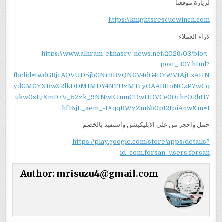
لزيارة موقعنا
https://knightsrescuewinch.com
لاراء العملاء
https://www.alhram-elmasry-news.net/2026/03/blog-
post_307.html?
fbclid=IwdGRjcAQVUD5jbGNrBBVQNGV4dG4DYWVtAjExAHN
ydGMGYXBwX2lkDDM1MDY4NTUzMTcyOAABHoNCzP7wCq
ukw0sEjXmD7V_52zk_9NNwEJnmCDwHDVCe00chrO2hH7
hf16jL_aem_-IXqqRWzZm6b0pI2IpiAnw&m=1
حمل واحجز من على الابليكيشن واستفيد بالخصم
https://play.google.com/store/apps/details?
id=com.forsan_users.forsan
Author:
mrisuzu4@gmail.com