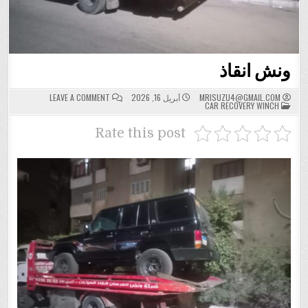
ونش انقاذ
ON
MRISUZU4@GMAIL.COM
أبريل 16, 2026
LEAVE A COMMENT
POSTED
ونش
CAR RECOVERY WINCH
IN
انقاذ
Rate this post