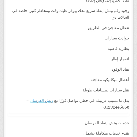
لماذا تحتاج إلى ونش إنقاذ؟
وجود رقم ونش إنقاذ سريع معك بيوفر عليك وقت ومخاطر كتير، خاصة في
الحالات دي:
تعطل مفاجئ في الطريق
حوادث سيارات
بطارية فاضية
انفجار إطار
نفاد الوقود
أعطال ميكانيكية مفاجئة
نقل سيارات لمسافات طويلة
بدل ما تسيب عربيتك في خطر، تواصل فورًا مع
ونش الفرسان
–
01282445566
خدمات ونش إنقاذ الفرسان
نقدم خدمات متكاملة تشمل: