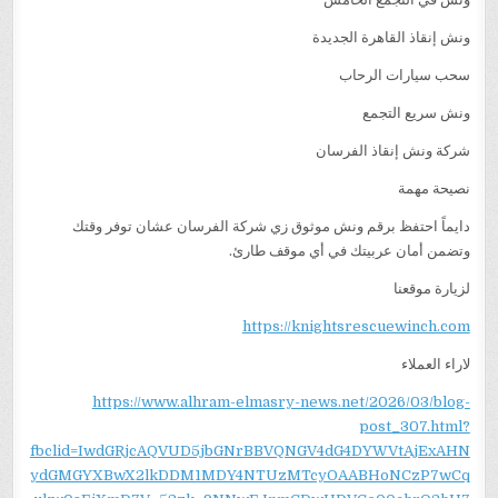
ونش إنقاذ القاهرة الجديدة
سحب سيارات الرحاب
ونش سريع التجمع
شركة ونش إنقاذ الفرسان
نصيحة مهمة
دايماً احتفظ برقم ونش موثوق زي شركة الفرسان عشان توفر وقتك
وتضمن أمان عربيتك في أي موقف طارئ.
لزيارة موقعنا
https://knightsrescuewinch.com
لاراء العملاء
https://www.alhram-elmasry-news.net/2026/03/blog-
post_307.html?
fbclid=IwdGRjcAQVUD5jbGNrBBVQNGV4dG4DYWVtAjExAHN
ydGMGYXBwX2lkDDM1MDY4NTUzMTcyOAABHoNCzP7wCq