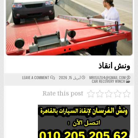
ونش انقاذ
ON
MRISUZU4@GMAIL.COM
أبريل 15, 2026
LEAVE A COMMENT
POSTED
ونش
CAR RECOVERY WINCH
IN
انقاذ
Rate this post