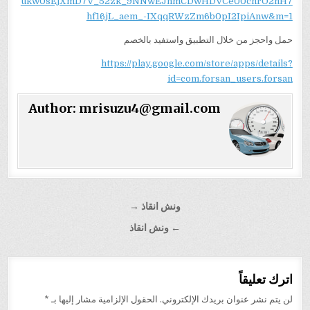
ukw0sEjXmD7V_52zk_9NNwEJnmCDwHDVCe00chrO2hH7
hf16jL_aem_-IXqqRWzZm6b0pI2IpiAnw&m=1
حمل واحجز من خلال التطبيق واستفيد بالخصم
https://play.google.com/store/apps/details?
id=com.forsan_users.forsan
Author:
mrisuzu4@gmail.com
تصفّح
ونش انقاذ →
المقالات
← ونش انقاذ
اترك تعليقاً
لن يتم نشر عنوان بريدك الإلكتروني.
الحقول الإلزامية مشار إليها بـ
*