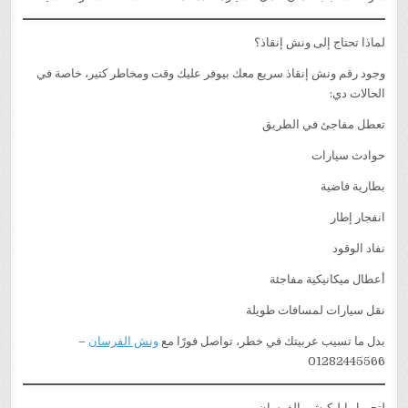
لماذا تحتاج إلى ونش إنقاذ؟
وجود رقم ونش إنقاذ سريع معك بيوفر عليك وقت ومخاطر كتير، خاصة في
الحالات دي:
تعطل مفاجئ في الطريق
حوادث سيارات
بطارية فاضية
انفجار إطار
نفاد الوقود
أعطال ميكانيكية مفاجئة
نقل سيارات لمسافات طويلة
بدل ما تسيب عربيتك في خطر، تواصل فورًا مع
ونش الفرسان
–
01282445566
لتحميل ابليكيشن الفرسان