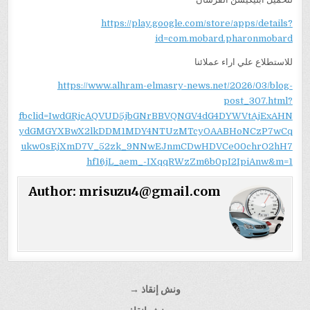
https://play.google.com/store/apps/details?
id=com.mobard.pharonmobard
للاستطلاع علي اراء عملائنا
https://www.alhram-elmasry-news.net/2026/03/blog-
post_307.html?
fbclid=IwdGRjcAQVUD5jbGNrBBVQNGV4dG4DYWVtAjExAHN
ydGMGYXBwX2lkDDM1MDY4NTUzMTcyOAABHoNCzP7wCq
ukw0sEjXmD7V_52zk_9NNwEJnmCDwHDVCe00chrO2hH7
hf16jL_aem_-IXqqRWzZm6b0pI2IpiAnw&m=1
Author:
mrisuzu4@gmail.com
تصفّح
ونش إنقاذ →