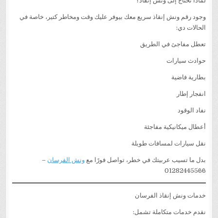
لماذا تحتاج إلى ونش إنقاذ؟
وجود رقم ونش إنقاذ سريع معك بيوفر عليك وقت ومخاطر كتير، خاصة في
الحالات دي:
تعطل مفاجئ في الطريق
حوادث سيارات
بطارية فاضية
انفجار إطار
نفاد الوقود
أعطال ميكانيكية مفاجئة
نقل سيارات لمسافات طويلة
بدل ما تسيب عربيتك في خطر، تواصل فورًا مع
ونش الفرسان
–
01282445566
خدمات ونش إنقاذ الفرسان
نقدم خدمات متكاملة تشمل: