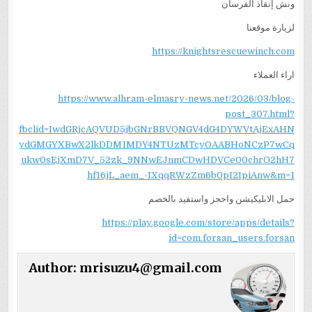
ونش إنقاذ الفرسان
لزيارة موقعنا
https://knightsrescuewinch.com
اراء العملاء
https://www.alhram-elmasry-news.net/2026/03/blog-
post_307.html?
fbclid=IwdGRjcAQVUD5jbGNrBBVQNGV4dG4DYWVtAjExAHN
ydGMGYXBwX2lkDDM1MDY4NTUzMTcyOAABHoNCzP7wCq
ukw0sEjXmD7V_52zk_9NNwEJnmCDwHDVCe00chrO2hH7
hf16jL_aem_-IXqqRWzZm6b0pI2IpiAnw&m=1
حمل الابليكيشن واحجز واستفيد بالخصم
https://play.google.com/store/apps/details?
id=com.forsan_users.forsan
Author:
mrisuzu4@gmail.com