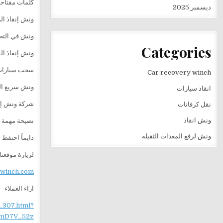
كلمات مفتاحية (
ديسمبر 2025
ونش إنقاذ ال
ونش في التج
Categories
ونش إنقاذ ال
سحب سيارات
Car recovery winch
ونش سريع ال
انقاذ سيارات
شركة ونش إن
نقل كرفانات
ونش انقاذ
نصيحة مهمة
ونش لرفع المعدات الثقيله
دايماً احتف
لزيارة موقعنا
ewinch.com
اراء العملاء
_307.html?
mD7V_52z