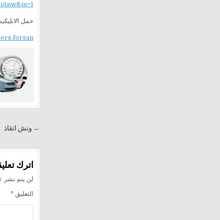
iAnw&m=1
حمل الابليكي
sers.forsan
تصفّح
← ونش انقاذ
المقالا
اترك تعليقا
لن يتم نشر عن
التعليق
*