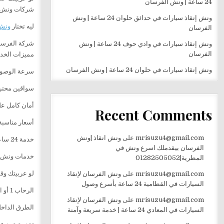
24 ساعة | ونش الفرسان
شركات ونش ال
ونش إنقاذ سيارات في حدائق حلوان 24 ساعة | ونش
ليه تختار
ونش
الفرسان
شركة الفرسان
ونش إنقاذ سيارات في وادي حوف 24 ساعة | ونش
الفرسان
مميزات الخدم
ونش إنقاذ سيارات في حلوان 24 ساعة | ونش الفرسان
سرعة الوصول
سواقين محترف
أمان كامل على
Recent Comments
أسعار مناسبة
mrisuzu4@gmail.com
على
ونش انقاذ |ونش
خدمة 24 ساعة طوال الأسبوع
الفرسان بيقدملك اسرع ونش في
خدمات ونش إ
المطرية|01282505052
لو عربيتك وق
mrisuzu4@gmail.com
على
ونش الفرسان لإنقاذ
السيارات في القطامية 24 ساعة بأسرع وصول
الرحاب 1 أو الرحاب 2
mrisuzu4@gmail.com
على
ونش الفرسان لإنقاذ
الطرق الداخل
السيارات في المعادي 24 ساعة | خدمة سريعة وآمنة