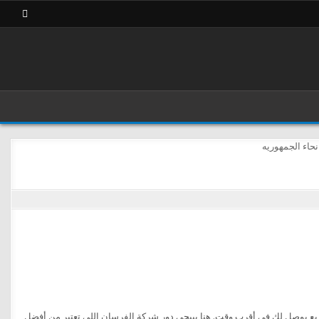
ريع يوصل لك في أقرب وقت. هنا بييجي دور شركة الفرسان اللي تعتبر من أفضل