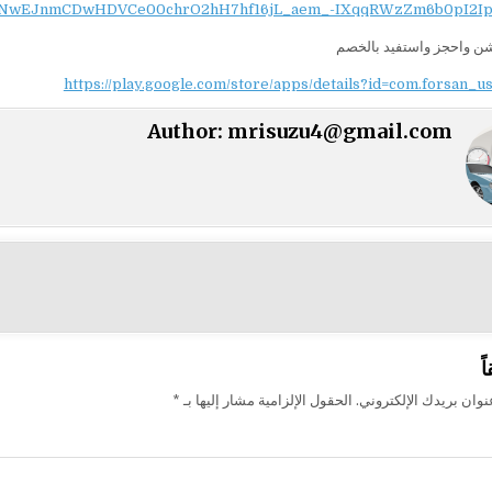
NwEJnmCDwHDVCe00chrO2hH7hf16jL_aem_-IXqqRWzZm6b0pI2Ip
شن واحجز واستفيد بالخصم
https://play.google.com/store/apps/details?id=com.forsan_u
Author:
mrisuzu4@gmail.com
ت
ً
وان بريدك الإلكتروني.
الحقول الإلزامية مشار إليها بـ
*