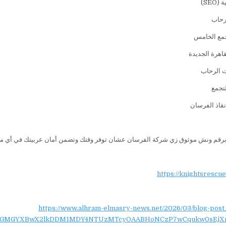
SEO)
رحاب
مع الخامس
قاهرة الجديدة
 الرحاب
تجمع
قاذ الفرسان
ظ برقم ونش موثوق زي شركة الفرسان عشان توفر وقتك وتضمن أمان عربيتك في أي 
https://knightsrescu
https://www.alhram-elmasry-news.net/2026/03/blog-post
NydGMGYXBwX2lkDDM1MDY4NTUzMTcyOAABHoNCzP7wCqukw0sEjX