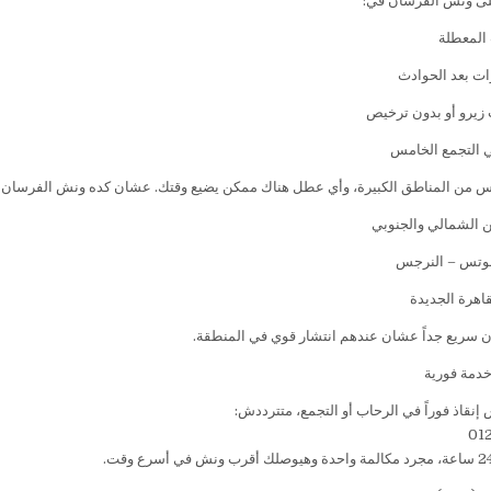
على ونش الفرسان في:
 المعطلة
ت بعد الحوادث
زيرو أو بدون ترخيص
 التجمع الخامس
مس من المناطق الكبيرة، وأي عطل هناك ممكن يضيع وقتك. عشان كده ونش الفرسان 
 الشمالي والجنوبي
للوتس – النرجس
اهرة الجديدة
 سريع جداً عشان عندهم انتشار قوي في المنطقة.
خدمة فورية
إنقاذ فوراً في الرحاب أو التجمع، متترددش:
01