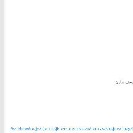
موقف طارئ.
fbclid=IwdGRjcAQVUD5jbGNrBBVQNGV4dG4DYWVtAjExAH