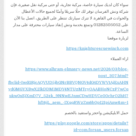
سواء كان لديك سيارة خاصة، مركبة تجارية، أو حتى مركبة نقل صغيرة، فإن
شركة ونش الفرسان توفر لك حلًا سريعًا وآمنًا لجميع حالات الأعطال
والحوادث في القاهرة. لا تترك سيارتك تنتظر على الطريق، اتصل بنا الآن
على 01282505052 وتمتع بخدمة ونش إنقاذ سيارات محترفة على مدار
الساعة.
لزيارة موقعنا
https://knightsrescuewinch.com
اراء العملاء
https://www.alhram-elmasry-news.net/2026/03/blog-
post_307.html?
fbclid=IwdGRjcAQVUD5jbGNrBBVQNGV4dG4DYWVtAjExAHN
ydGMGYXBwX2lkDDM1MDY4NTUzMTcyOAABHoNCzP7wCq
ukw0sEjXmD7V_52zk_9NNwEJnmCDwHDVCe00chrO2hH7
hf16jL_aem_-IXqqRWzZm6b0pI2IpiAnw&m=1
حمل الابليكيشن واحجز واستفيد بالخصم
https://play.google.com/store/apps/details?
id=com.forsan_users.forsan