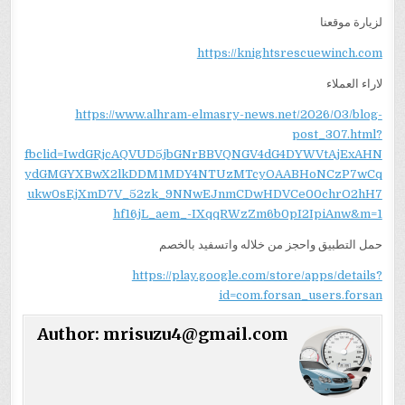
لزيارة موقعنا
https://knightsrescuewinch.com
لاراء العملاء
https://www.alhram-elmasry-news.net/2026/03/blog-
post_307.html?
fbclid=IwdGRjcAQVUD5jbGNrBBVQNGV4dG4DYWVtAjExAHN
ydGMGYXBwX2lkDDM1MDY4NTUzMTcyOAABHoNCzP7wCq
ukw0sEjXmD7V_52zk_9NNwEJnmCDwHDVCe00chrO2hH7
hf16jL_aem_-IXqqRWzZm6b0pI2IpiAnw&m=1
حمل التطبيق واحجز من خلاله واتسفيد بالخصم
https://play.google.com/store/apps/details?
id=com.forsan_users.forsan
Author:
mrisuzu4@gmail.com