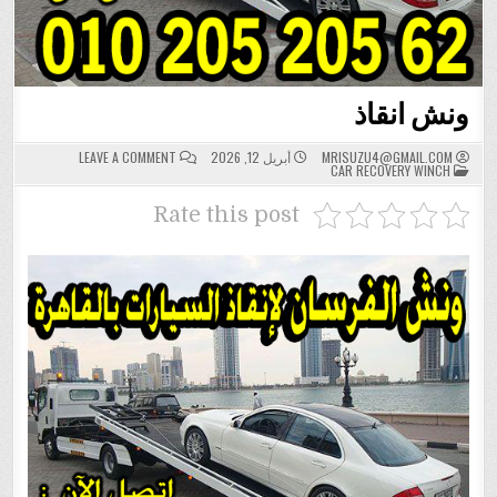
ونش انقاذ
ON
MRISUZU4@GMAIL.COM
أبريل 12, 2026
LEAVE A COMMENT
POSTED
ونش
CAR RECOVERY WINCH
IN
انقاذ
Rate this post