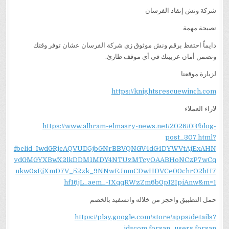
شركة ونش إنقاذ الفرسان
نصيحة مهمة
دايماً احتفظ برقم ونش موثوق زي شركة الفرسان عشان توفر وقتك
وتضمن أمان عربيتك في أي موقف طارئ.
لزيارة موقعنا
https://knightsrescuewinch.com
لاراء العملاء
https://www.alhram-elmasry-news.net/2026/03/blog-
post_307.html?
fbclid=IwdGRjcAQVUD5jbGNrBBVQNGV4dG4DYWVtAjExAHN
ydGMGYXBwX2lkDDM1MDY4NTUzMTcyOAABHoNCzP7wCq
ukw0sEjXmD7V_52zk_9NNwEJnmCDwHDVCe00chrO2hH7
hf16jL_aem_-IXqqRWzZm6b0pI2IpiAnw&m=1
حمل التطبيق واحجز من خلاله واتسفيد بالخصم
https://play.google.com/store/apps/details?
id=com.forsan_users.forsan