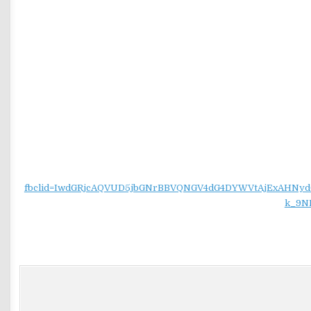
fbclid=IwdGRjcAQVUD5jbGNrBBVQNGV4dG4DYWVtAjExAH
k_9N