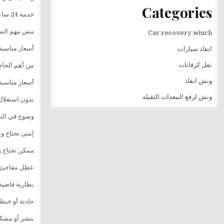
Categories
خدمة 24 ساعة بدون انقطاع
مش مهم السا
Car recovery winch
أسعار مناسبة
انقاذ سيارات
نقل كرفانات
من أهم الحاج
ونش انقاذ
أسعار مناسبة
ونش لرفع المعدات الثقيله
بدون استغلال 
وضوح في التكل
إمتى تحتاج و
ممكن تحتاج و
عطل مفاجئ ف
بطارية فاضية
حادثة أو خبط
بنشر أو مشكل