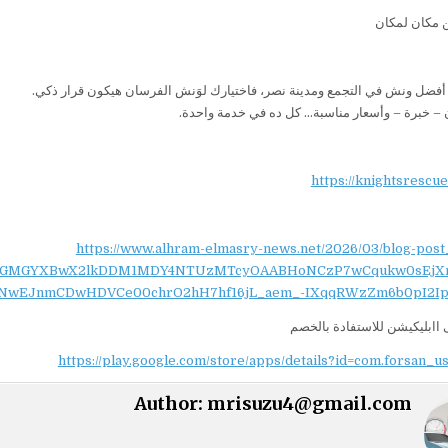
 مكان لمكان
 أفضل ونش في التجمع ومدينة نصر، فاختيارك لوَنش الفرسان هيكون قرار ذكي.
– خبرة – وأسعار مناسبة… كل ده في خدمة واحدة.
https://knightsrescu
https://www.alhram-elmasry-news.net/2026/03/blog-post
NydGMGYXBwX2lkDDM1MDY4NTUzMTcyOAABHoNCzP7wCqukw0sEjX
NwEJnmCDwHDVCe00chrO2hH7hf16jL_aem_-IXqqRWzZm6b0pI2Ip
اابليكيشن للاستفادة بالخصم
https://play.google.com/store/apps/details?id=com.forsan_u
Author:
mrisuzu4@gmail.com