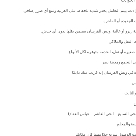
 الحوادث
ادث، بيتم التعامل بحذر شديد للحفاظ على العربية ومنع أي ضرر إضافي.
الجديدة أو الفاخرة
ة زيرو أو غالية، ونش الفرسان بيضمن نقلها بدون أي خدش.
النقل والملاكي
غيرة أو نقل، الخدمة متوفرة لكل الأنواع.
ي التجمع ومدينة نصر
رة في ونش الفرسان إنه قريب منك دايمًا
مس
والثالث
ن
لحي السابع – الحي العاشر – عباس العقاد)
ية والمحاور
ت الوصول سريع جدًا مهما كان مكانك.