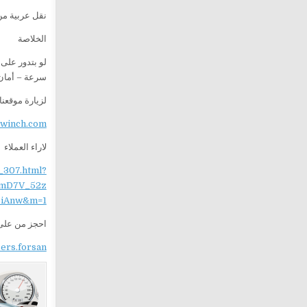
نقل عربية من
الخلاصة
لو بتدور على
سرعة – أمان 
لزيارة موقعنا
ewinch.com
لاراء العملاء
_307.html?
mD7V_52z
iAnw&m=1
احجز من على 
sers.forsan