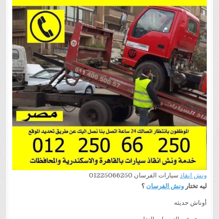
ونش انقاذ
سيارات الفرسان 01225066250
ليه تختار
ونش الفرسان
؟
أوناش حديثه