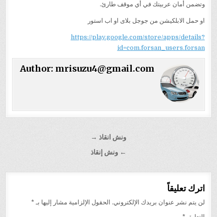
وتضمن أمان عربيتك في أي موقف طارئ.
او حمل الابلكيشن من جوجل بلاى او اب استور
https://play.google.com/store/apps/details?
id=com.forsan_users.forsan
Author:
mrisuzu4@gmail.com
تصفّح
ونش انقاذ →
المقالات
← ونش إنقاذ
اترك تعليقاً
لن يتم نشر عنوان بريدك الإلكتروني.
الحقول الإلزامية مشار إليها بـ
*
التعليق
*