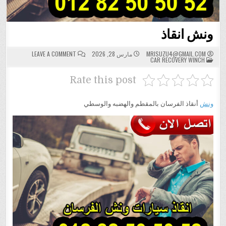
ونش انقاذ
ON
MRISUZU4@GMAIL.COM
مارس 28, 2026
LEAVE A COMMENT
POSTED
ونش
CAR RECOVERY WINCH
IN
انقاذ
Rate this post
ونش
أنقاذ الفرسان بالمقطم والهضبه والوسطي