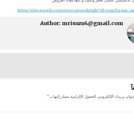
 الابلكيشن عشان تحجز ونشك و تتبعا معانا العروض
https://play.google.com/store/apps/details?id=com.forsan_u
Author:
mrisuzu4@gmail.com
ت
ً
وان بريدك الإلكتروني.
الحقول الإلزامية مشار إليها بـ
*