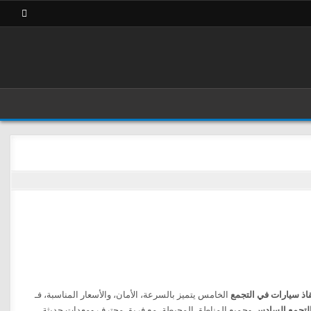
اذ سيارات في التجمع
الخامس يتميز بالسرعة، الأمان، والأسعار المناسبة، فـ
لتجمع السادس
وجميع المناطق المحيطة، مع فريق محترف ومعدات حديثة