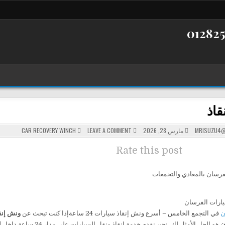
قاذ
POSTED
ON
MRISUZU4@
مارس 28, 2026
LEAVE A COMMENT
CAR RECOVERY WINCH
ونش
IN
انقاذ
Rate this post
فرسان بالمعادي والتجمعات
ارات الفرسان
ن
في التجمع الخامس – أسرع ونش إنقاذ سيارات 24 ساعةإذا كنت تبحث عن
ونش إنق
ن
هو الحل الأمثل لك. نحن نقدم خدمة إنقاذ ونقل السيارات على مدار 24 ساعة داخل
ا