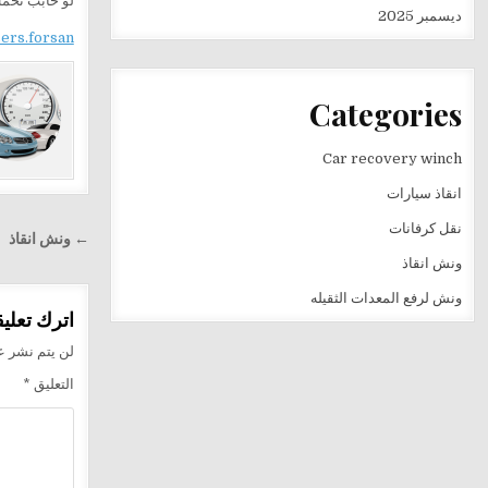
لو حابب تحمل
ديسمبر 2025
sers.forsan
Categories
Car recovery winch
انقاذ سيارات
نقل كرفانات
تصفّح
← ونش انقاذ
المقالا
ونش انقاذ
ونش لرفع المعدات الثقيله
اترك تعليقا
لن يتم نشر عن
التعليق
*